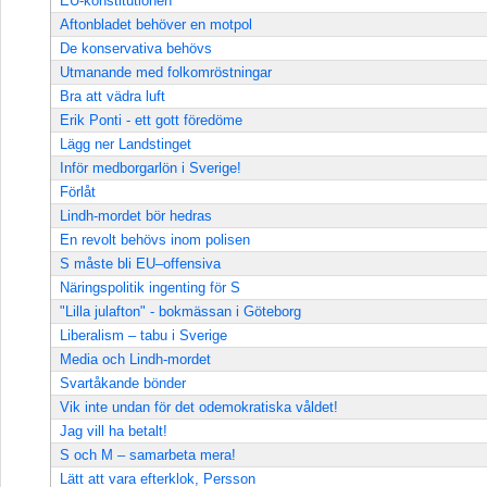
EU-konstitutionen
Aftonbladet behöver en motpol
De konservativa behövs
Utmanande med folkomröstningar
Bra att vädra luft
Erik Ponti - ett gott föredöme
Lägg ner Landstinget
Inför medborgarlön i Sverige!
Förlåt
Lindh-mordet bör hedras
En revolt behövs inom polisen
S måste bli EU–offensiva
Näringspolitik ingenting för S
"Lilla julafton" - bokmässan i Göteborg
Liberalism – tabu i Sverige
Media och Lindh-mordet
Svartåkande bönder
Vik inte undan för det odemokratiska våldet!
Jag vill ha betalt!
S och M – samarbeta mera!
Lätt att vara efterklok, Persson