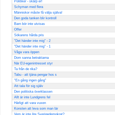
Politiker - skärp er!
Schyman med flera
Människor måste få välja själva!
Den goda tanken blir kontroll
Barn bör inte utvisas
Offer
Sökarens hårda pris
"Det händer inte mig" - 2
"Det händer inte mig" - 1
Våga vara öppen
Dom sanna betraktarna
När EU-egenintresset styr
Ta från de rika?
Tabu - att tjäna pengar hos s
"En gång ingen gång"
Att tala för sig själv
Den politiska överklassen
Allt är inte Lundgrens fel
Härligt att vara vuxen
Konsten att leva som man lär
Vem är inte lite Sverigedemokrat?