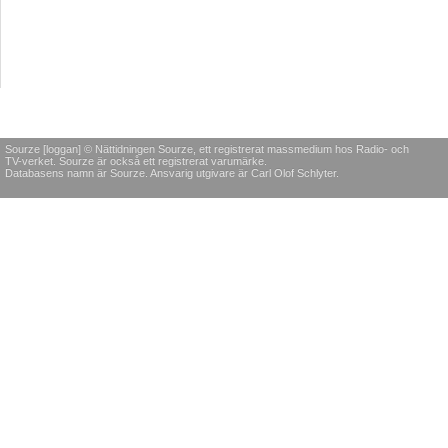
Sourze [loggan] © Nättidningen Sourze, ett registrerat massmedium hos Radio- och
TV-verket. Sourze är också ett registrerat varumärke.
Databasens namn är Sourze. Ansvarig utgivare är Carl Olof Schlyter.