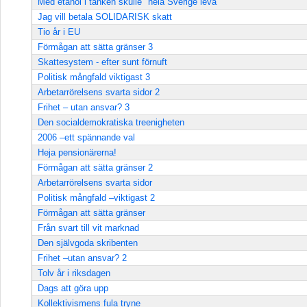
Med etanol i tanken skulle "hela Sverige leva"
Jag vill betala SOLIDARISK skatt
Tio år i EU
Förmågan att sätta gränser 3
Skattesystem - efter sunt förnuft
Politisk mångfald viktigast 3
Arbetarrörelsens svarta sidor 2
Frihet – utan ansvar? 3
Den socialdemokratiska treenigheten
2006 –ett spännande val
Heja pensionärerna!
Förmågan att sätta gränser 2
Arbetarrörelsens svarta sidor
Politisk mångfald –viktigast 2
Förmågan att sätta gränser
Från svart till vit marknad
Den självgoda skribenten
Frihet –utan ansvar? 2
Tolv år i riksdagen
Dags att göra upp
Kollektivismens fula tryne