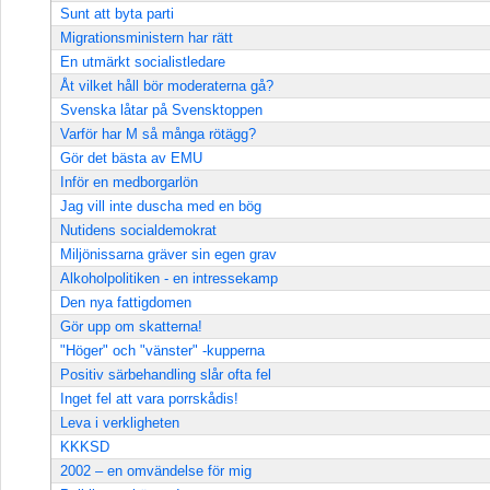
Sunt att byta parti
Migrationsministern har rätt
En utmärkt socialistledare
Åt vilket håll bör moderaterna gå?
Svenska låtar på Svensktoppen
Varför har M så många rötägg?
Gör det bästa av EMU
Inför en medborgarlön
Jag vill inte duscha med en bög
Nutidens socialdemokrat
Miljönissarna gräver sin egen grav
Alkoholpolitiken - en intressekamp
Den nya fattigdomen
Gör upp om skatterna!
"Höger" och "vänster" -kupperna
Positiv särbehandling slår ofta fel
Inget fel att vara porrskådis!
Leva i verkligheten
KKKSD
2002 – en omvändelse för mig