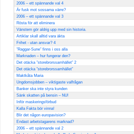
2006 – ett spännande val 4
Är fusk mot sossarna värre?
2006 – ett spännande val 3
Rösta för att eliminera
Vänstern gör aldrig upp med sin historia.
Artiklar skall alltid vara äkta
Frihet - utan ansvar? 4
”Raggar-Sune” finns i oss alla
Marknaden – hur fungerar den?
Det otäcka ”storebrorssamhället” 2
Det otäcka ”storebrorssamhället”
Maktkåta Maria
Ungdomsjobben – viktigaste valfrågan
Banker ska inte styra kunden
Sänk skatten på bensin – NU!
Inför maskeringsförbud
Kalla Fakta bör vinna!
Blir det någon europavision?
Endast arbetstagarens marknad?
2006 – ett spännande val 2