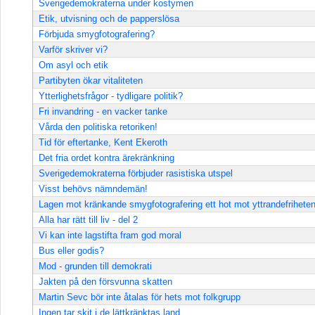
Sverigedemokraterna under kostymen
Etik, utvisning och de papperslösa
Förbjuda smygfotografering?
Varför skriver vi?
Om asyl och etik
Partibyten ökar vitaliteten
Ytterlighetsfrågor - tydligare politik?
Fri invandring - en vacker tanke
Vårda den politiska retoriken!
Tid för eftertanke, Kent Ekeroth
Det fria ordet kontra ärekränkning
Sverigedemokraterna förbjuder rasistiska utspel
Visst behövs nämndemän!
Lagen mot kränkande smygfotografering ett hot mot yttrandefrihete
Alla har rätt till liv - del 2
Vi kan inte lagstifta fram god moral
Bus eller godis?
Mod - grunden till demokrati
Jakten på den försvunna skatten
Martin Sevc bör inte åtalas för hets mot folkgrupp
Ingen tar skit i de lättkränktas land