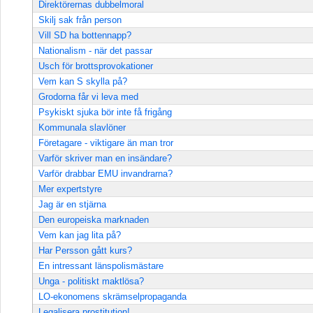
Direktörernas dubbelmoral
Skilj sak från person
Vill SD ha bottennapp?
Nationalism - när det passar
Usch för brottsprovokationer
Vem kan S skylla på?
Grodorna får vi leva med
Psykiskt sjuka bör inte få frigång
Kommunala slavlöner
Företagare - viktigare än man tror
Varför skriver man en insändare?
Varför drabbar EMU invandrarna?
Mer expertstyre
Jag är en stjärna
Den europeiska marknaden
Vem kan jag lita på?
Har Persson gått kurs?
En intressant länspolismästare
Unga - politiskt maktlösa?
LO-ekonomens skrämselpropaganda
Legalisera prostitution!