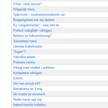
Frihet –utan ansvar?
Ifrågasätt mera
Självmord – medvetet/omedvetet val
Borgerligheten bör dra lärdom
En "singelminister" - vore inte fel
Politisk mångfald –viktigast
Behövs en folkomröstning?
Samarbeta mera
Liberala kulturknuttar
"Super"?
Välstånd arbete
Polisens vecka
Viktigt med vitalitet i politiken
Kompetens viktigast
Eremit
Om hon också vill?
Betraktelse av 1 maj
De svarta tar revansch
Nuder kaxar upp sig
Individ framför kollektiv