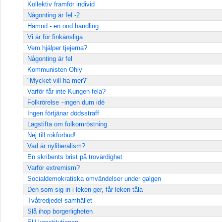
Kollektiv framför individ
Någonting är fel -2
Hämnd - en ond handling
Vi är för finkänsliga
Vem hjälper tjejerna?
Någonting är fel
Kommunisten Ohly
"Mycket vill ha mer?"
Varför får inte Kungen fela?
Folkrörelse –ingen dum idé
Ingen förtjänar dödsstraff
Lagstifta om folkomröstning
Nej till rökförbud!
Vad är nyliberalism?
En skribents brist på trovärdighet
Varför extremism?
Socialdemokratiska omvändelser under galgen
Den som sig in i leken ger, får leken tåla
Tvåtredjedel-samhället
Slå ihop borgerligheten