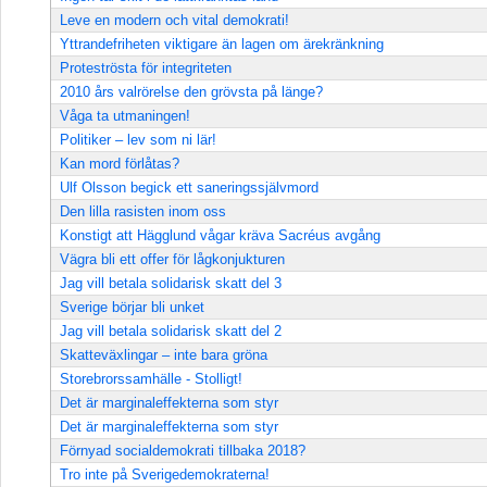
Leve en modern och vital demokrati!
Yttrandefriheten viktigare än lagen om ärekränkning
Proteströsta för integriteten
2010 års valrörelse den grövsta på länge?
Våga ta utmaningen!
Politiker – lev som ni lär!
Kan mord förlåtas?
Ulf Olsson begick ett saneringssjälvmord
Den lilla rasisten inom oss
Konstigt att Hägglund vågar kräva Sacréus avgång
Vägra bli ett offer för lågkonjukturen
Jag vill betala solidarisk skatt del 3
Sverige börjar bli unket
Jag vill betala solidarisk skatt del 2
Skatteväxlingar – inte bara gröna
Storebrorssamhälle - Stolligt!
Det är marginaleffekterna som styr
Det är marginaleffekterna som styr
Förnyad socialdemokrati tillbaka 2018?
Tro inte på Sverigedemokraterna!