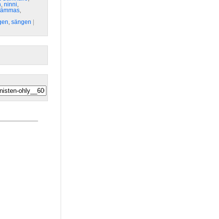
n
,
ninni
,
kämmas
,
gen
,
sängen
| 