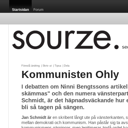
Startsidan
Forum
Föreslå ändring
| 
Skriv ut
| 
Tipsa
| 
Dela
Kommunisten Ohly
I debatten om Ninni Bengtssons artike
skämmas" och den numera vänsterpart
Schmidt, är det häpnadsväckande hur 
bli så tagen på sängen.
Jan Schmidt är
en skribent långt ute på vänsterkanten, s
mellan demokrati och kommunism. Han påstår sig ta avs
kommunismens gärningar, men legitimerar ändå ordet 