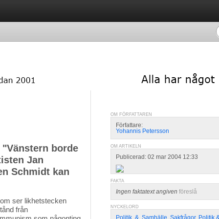
OM FÖRFATTAREN
Författare:
Yohannis Petersson
l "Vänstern borde
OM ARTIKELN
Publicerad: 02 mar 2004 12:33
isten Jan
en Schmidt kan
FAKTA
Ingen faktatext angiven
föreslå
om ser likhetstecken 
NYCKELORD
tånd från
kommunism som någonting
Politik
,
&
,
Samhälle
,
Sakfrågor
,
Politik