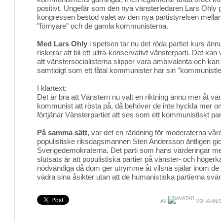
positivt. Ungefär som den nya vänsterledaren Lars Ohly gö
kongressen bestod valet av den nya partistyrelsen mellan
"förnyare" och de gamla kommunisterna.
Med Lars Ohly
i spetsen tar nu det röda partiet kurs änn
riskerar att bli ett ultra-konservativt vänsterparti. Det kan 
att vänstersocialisterna slipper vara ambivalenta och kan 
samtidigt som ett fåtal kommunister har sin "kommunistled
I klartext:
Det är bra att Vänstern nu valt en riktning ännu mer åt vä
kommunist att rösta på, då behöver de inte hyckla mer o
förtjänar Vänsterpartiet att ses som ett kommunistiskt part
På samma sätt
, var det en räddning för moderaterna vår
populistiske riksdagsmannen Sten Andersson äntligen gick 
Sverigedemokraterna. Det parti som hans värderingar me
slutsats är att populistiska partier på vänster- och höger
nödvändiga då dom ger utrymme åt vilsna själar inom de e
vädra sina åsikter utan att de humanistiska partierna svär
AV
YOHANNI