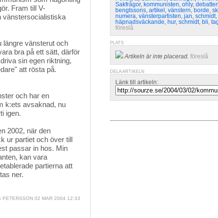
Sakfrågor
,
kommunisten
,
ohly
,
debatte
r. Fram till V-
bengtssons
,
artikel
,
vänstern
,
borde
,
s
 vänstersocialistiska
numera
,
vänsterpartisten
,
jan
,
schmidt
,
häpnadsväckande
,
hur
,
schmidt
,
bli
,
ta
föreslå
u längre vänsterut och 
PLATS
vara bra på ett sätt, därför
Artikeln är inte placerad.
föreslå
driva sin egen riktning,
are" att rösta på.
DELA ARTIKELN
Länk till artikeln:
nster och har en
m k:ets avsaknad, nu
i igen.
en 2002, när den
ur partiet och över till
st passar in hos. Min
kanten, kan vara
tablerade partierna att
tas ner.
S PETERSSON
02 MAR 2004 12:33