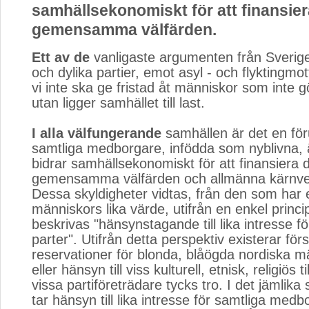
samhällsekonomiskt för att finansie
gemensamma välfärden.
Ett av de
vanligaste argumenten från Sverig
och dylika partier, emot asyl - och flyktingmot
vi inte ska ge fristad åt människor som inte gör
utan ligger samhället till last.
I alla välfungerande
samhällen är det en föru
samtliga medborgare, infödda som nyblivna,
bidrar samhällsekonomiskt för att finansiera 
gemensamma välfärden och allmänna kärnve
Dessa skyldigheter vidtas, från den som har e
människors lika värde, utifrån en enkel princ
beskrivas "hänsynstagande till lika intresse f
parter". Utifrån detta perspektiv existerar för
reservationer för blonda, blåögda nordiska m
eller hänsyn till viss kulturell, etnisk, religiös 
vissa partiföreträdare tycks tro. I det jämlik
tar hänsyn till lika intresse för samtliga med