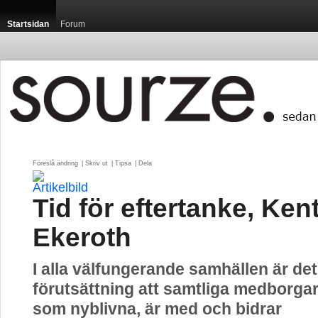
Startsidan
Forum
Föreslå ändring
| 
Skriv ut
| 
Tipsa
| 
Dela
Tid för eftertanke, Ken
Ekeroth
I alla välfungerande samhällen är det
förutsättning att samtliga medborgar
som nyblivna, är med och bidrar