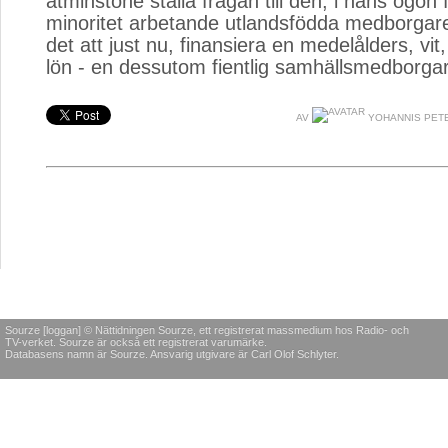
åtminstone ställa frågan till den, i hans ögon 
minoritet arbetande utlandsfödda medborgar
det att just nu, finansiera en medelålders, vi
lön - en dessutom fientlig samhällsmedborga
AV
YOHANNIS PET
Sourze [loggan] © Nättidningen Sourze, ett registrerat massmedium hos Radio- och
TV-verket. Sourze är också ett registrerat varumärke.
Databasens namn är Sourze. Ansvarig utgivare är Carl Olof Schlyter.