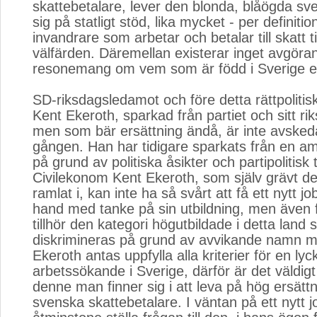
skattebetalare, lever den blonda, blåögda sv
sig på statligt stöd, lika mycket - per definiti
invandrare som arbetar och betalar till skatt t
välfärden. Däremellan existerar inget avgöra
resonemang om vem som är född i Sverige ell
SD-riksdagsledamot och före detta rättpolitis
Kent Ekeroth, sparkad från partiet och sitt r
men som bär ersättning ändå, är inte avskeda
gången. Han har tidigare sparkats från en a
på grund av politiska åsikter och partipolitisk t
Civilekonom Kent Ekeroth, som själv grävt d
ramlat i, kan inte ha så svårt att få ett nytt jo
hand med tanke på sin utbildning, men även f
tillhör den kategori högutbildade i detta land 
diskrimineras på grund av avvikande namn 
Ekeroth antas uppfylla alla kriterier för en lyc
arbetssökande i Sverige, därför är det väldigt
denne man finner sig i att leva på hög ersättn
svenska skattebetalare. I väntan på ett nytt 