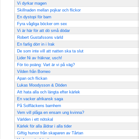
Vi dyrkar magen
Skillnaden mellan pojkar och flickor
En dystopi för barn
Fyra vågliga böcker om sex
Vi är här för att dö små dödar
Robert Gustafssons värld
En farlig dörr in i Irak
De som inte vill att natten ska ta slut
Lider Ni av fräknar, usch!
För tio poäng: Vart är vi på väg?
Vilden från Borneo
Apan och flickan
Lukas Moodysson & Döden
Att hata alla och längta efter kärlek
En vacker afrikansk saga
På Solfläckens barnhem
Vem vill plåga en ensam ung kvinna?
Världen i ett nötskal
Kärlek för alla åldrar i alla tider
Giftig humor från skaparen av Tårtan