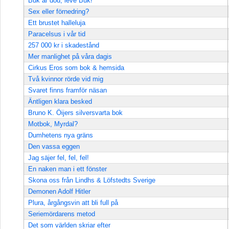
Buk är död, leve Buk!
Sex eller förnedring?
Ett brustet halleluja
Paracelsus i vår tid
257 000 kr i skadestånd
Mer manlighet på våra dagis
Cirkus Eros som bok & hemsida
Två kvinnor rörde vid mig
Svaret finns framför näsan
Äntligen klara besked
Bruno K. Öijers silversvarta bok
Motbok, Myrdal?
Dumhetens nya gräns
Den vassa eggen
Jag säjer fel, fel, fel!
En naken man i ett fönster
Skona oss från Lindhs & Löfstedts Sverige
Demonen Adolf Hitler
Plura, årgångsvin att bli full på
Seriemördarens metod
Det som världen skriar efter