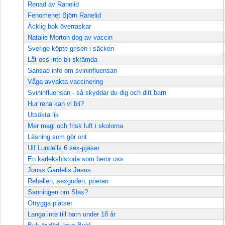
Renad av Ranelid
Fenomenet Björn Ranelid
Äcklig bok överraskar
Natalie Morton dog av vaccin
Sverige köpte grisen i säcken
Låt oss inte bli skrämda
Sansad info om svininfluensan
Våga avvakta vaccinering
Svininfluensan - så skyddar du dig och ditt barn
Hur rena kan vi bli?
Utsökta lik
Mer magi och frisk luft i skolorna
Läsning som gör ont
Ulf Lundells 6 sex-pjäser
En kärlekshistoria som berör oss
Jonas Gardells Jesus
Rebellen, sexguden, poeten
Sanningen om Slas?
Otrygga platser
Langa inte till barn under 18 år