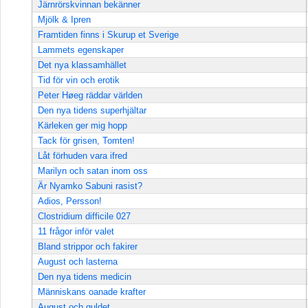
Järnrörskvinnan bekänner
Mjölk & Ipren
Framtiden finns i Skurup et Sverige
Lammets egenskaper
Det nya klassamhället
Tid för vin och erotik
Peter Høeg räddar världen
Den nya tidens superhjältar
Kärleken ger mig hopp
Tack för grisen, Tomten!
Låt förhuden vara ifred
Marilyn och satan inom oss
Är Nyamko Sabuni rasist?
Adios, Persson!
Clostridium difficile 027
11 frågor inför valet
Bland strippor och fakirer
August och lasterna
Den nya tidens medicin
Människans oanade krafter
August och guldet