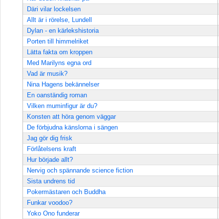
Däri vilar lockelsen
Allt är i rörelse, Lundell
Dylan - en kärlekshistoria
Porten till himmelriket
Lätta fakta om kroppen
Med Marilyns egna ord
Vad är musik?
Nina Hagens bekännelser
En oanständig roman
Vilken muminfigur är du?
Konsten att höra genom väggar
De förbjudna känslorna i sängen
Jag gör dig frisk
Förlåtelsens kraft
Hur började allt?
Nervig och spännande science fiction
Sista undrens tid
Pokermästaren och Buddha
Funkar voodoo?
Yoko Ono funderar