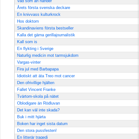
Vad som än händer
Årets första svenska deckare
En knivvass kulturkrock
Hos doktorn
Skandinaviens första bestseller
Kalla det gärna gerillajournalistik
Kall som is
En flykting i Sverige
Naturlig medicin mot tarmsjukdom
Vargas-vinter
Fira jul med Barbapapa
Idiotiskt att äta Treo mot cancer
Den ofrivillige hjälten
Fallet Vincent Franke
Tvärtom-skola på nätet
Oblodigare än Rödluvan
Det kan väl inte skada?
Buk i mitt hjärta
Boken har inget sista datum
Den stora pussfesten!
En litterär tragedi