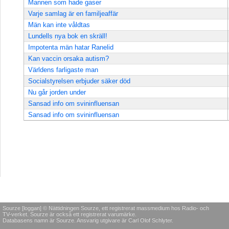
Mannen som hade gaser
Varje samlag är en familjeaffär
Män kan inte våldtas
Lundells nya bok en skräll!
Impotenta män hatar Ranelid
Kan vaccin orsaka autism?
Världens farligaste man
Socialstyrelsen erbjuder säker död
Nu går jorden under
Sansad info om svininfluensan
Sansad info om svininfluensan
Sourze [loggan] © Nättidningen Sourze, ett registrerat massmedium hos Radio- och
TV-verket. Sourze är också ett registrerat varumärke.
Databasens namn är Sourze. Ansvarig utgivare är Carl Olof Schlyter.