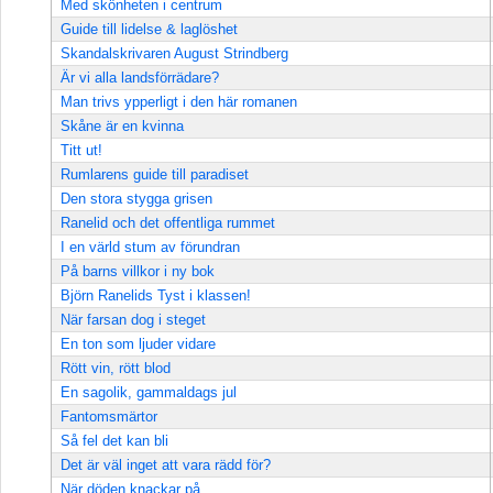
Med skönheten i centrum
Guide till lidelse & laglöshet
Skandalskrivaren August Strindberg
Är vi alla landsförrädare?
Man trivs ypperligt i den här romanen
Skåne är en kvinna
Titt ut!
Rumlarens guide till paradiset
Den stora stygga grisen
Ranelid och det offentliga rummet
I en värld stum av förundran
På barns villkor i ny bok
Björn Ranelids Tyst i klassen!
När farsan dog i steget
En ton som ljuder vidare
Rött vin, rött blod
En sagolik, gammaldags jul
Fantomsmärtor
Så fel det kan bli
Det är väl inget att vara rädd för?
När döden knackar på