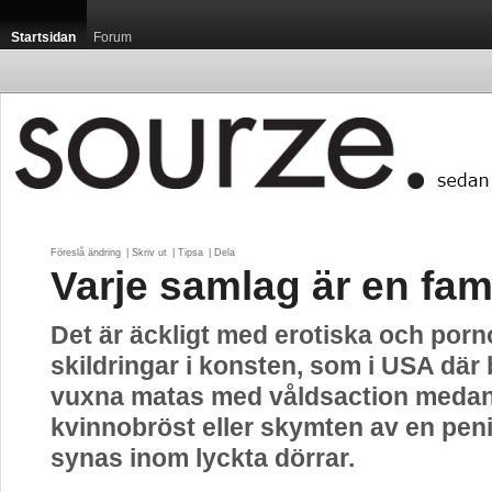
Startsidan
Forum
Föreslå ändring
| 
Skriv ut
| 
Tipsa
| 
Dela
Varje samlag är en fami
Det är äckligt med erotiska och porn
skildringar i konsten, som i USA där
vuxna matas med våldsaction medan
kvinnobröst eller skymten av en peni
synas inom lyckta dörrar.