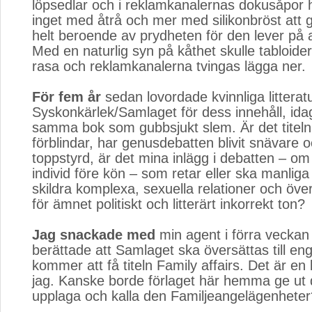
löpsedlar och i reklamkanalernas dokusåpor h
inget med åtrå och mer med silikonbröst att 
helt beroende av prydheten för den lever på at
Med en naturlig syn på kåthet skulle tabloide
rasa och reklamkanalerna tvingas lägga ner.
För fem år
sedan lovordade kvinnliga litteratur
Syskonkärlek/Samlaget för dess innehåll, ida
samma bok som gubbsjukt slem. Är det titel
förblindar, har genusdebatten blivit snävare 
toppstyrd, är det mina inlägg i debatten – om
individ före kön – som retar eller ska manliga 
skildra komplexa, sexuella relationer och öv
för ämnet politiskt och litterärt inkorrekt ton?
Jag snackade med
min agent i förra veckan
berättade att Samlaget ska översättas till en
kommer att få titeln Family affairs. Det är en b
jag. Kanske borde förlaget här hemma ge ut 
upplaga och kalla den Familjeangelägenheter