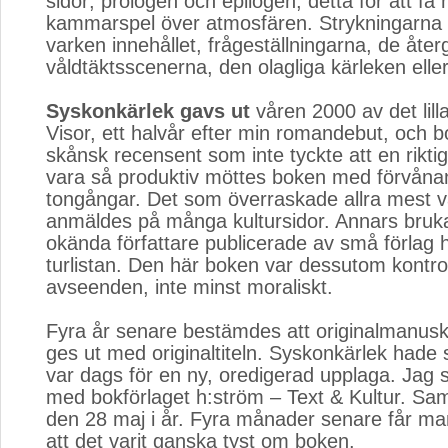
sidor; prologen och epilogen; detta för att få
kammarspel över atmosfären. Strykningarna
varken innehållet, frågeställningarna, de åter
våldtäktsscenerna, den olagliga kärleken elle
Syskonkärlek gavs ut
våren 2000 av det lilla
Visor, ett halvår efter min romandebut, och bo
skånsk recensent som inte tyckte att en riktig 
vara så produktiv möttes boken med förvånan
tongångar. Det som överraskade allra mest v
anmäldes på många kultursidor. Annars bruka
okända författare publicerade av små förlag 
turlistan. Den här boken var dessutom kontrove
avseenden, inte minst moraliskt.
Fyra år senare bestämdes att originalmanuskr
ges ut med originaltiteln. Syskonkärlek hade s
var dags för en ny, oredigerad upplaga. Jag 
med bokförlaget h:ström – Text & Kultur. Sa
den 28 maj i år. Fyra månader senare får ma
att det varit ganska tyst om boken.