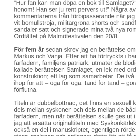
”Hur fan kan man döpa en bok till Samlaget?”
honom! Han ser ju rent pervers ut!” Några a
kommentarerna från förbipasserande när jag 
vit bomullströja, militärgröna shorts och san
sandaler satt och signerade mina två nya ro
Ordtältet på Malmöfestivalen den 20/8.
För fem år
sedan skrev jag en berättelse om
Markus och Vanja. Efter att ha förtryckts i 
farfadern, familjens patriark, utmäter de blo
kallade berättelsen Samlaget, en lek med ord
konstruktion; ett lag som samarbetar. De tv
ihop för att – öga för öga, tand för tand – g
förflutna.
Titeln är dubbelbottnad, det finns en sexuell 
dels mellan syskonen och dels mellan de bå
farfadern, men när berättelsen skulle ges ut 
jag att ersätta originaltiteln med Syskonkärle
också en del i manuskriptet, egentligen rörde