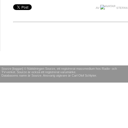
AV
STEFAN
Sourze [loggan] © Nättidningen Sourze, ett registrerat massmedium hos Radio- och
TV-verket. Sourze är också ett registrerat varumärke.
Databasens namn är Sourze. Ansvarig utgivare är Carl Olof Schlyter.