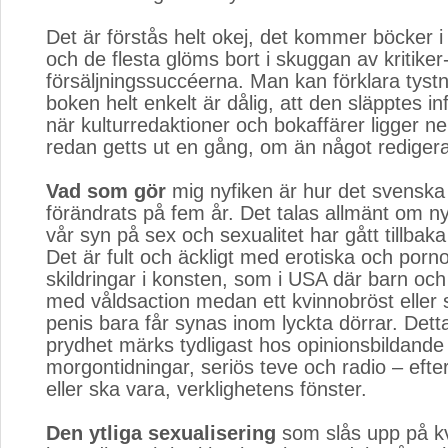
Det är förstås helt okej, det kommer böcker i
och de flesta glöms bort i skuggan av kritiker
försäljningssuccéerna. Man kan förklara tys
boken helt enkelt är dålig, att den släpptes 
när kulturredaktioner och bokaffärer ligger ner
redan getts ut en gång, om än något rediger
Vad som gör
mig nyfiken är hur det svenska 
förändrats på fem år. Det talas allmänt om ny
vår syn på sex och sexualitet har gått tillbaka t
Det är fult och äckligt med erotiska och porn
skildringar i konsten, som i USA där barn oc
med våldsaction medan ett kvinnobröst eller
penis bara får synas inom lyckta dörrar. Detta 
prydhet märks tydligast hos opinionsbildande
morgontidningar, seriös teve och radio – eft
eller ska vara, verklighetens fönster.
Den ytliga sexualisering
som slås upp på kv