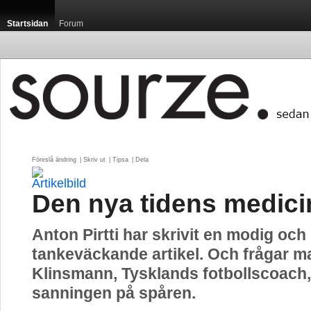
Startsidan
Forum
Föreslå ändring
| 
Skriv ut
| 
Tipsa
| 
Dela
Den nya tidens medici
Anton Pirtti har skrivit en modig och
tankeväckande artikel. Och frågar 
Klinsmann, Tysklands fotbollscoach, s
sanningen på spåren.