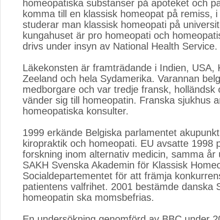
homeopatiska substanser på apoteket och pa
komma till en klassisk homeopat på remiss, i 
studerar man klassisk homeopati på universit
kungahuset är pro homeopati och homeopati
drivs under insyn av National Health Service.
Läkekonsten är framträdande i Indien, USA,
Zeeland och hela Sydamerika. Varannan belg
medborgare och var tredje fransk, holländsk
vänder sig till homeopatin. Franska sjukhus ans
homeopatiska konsulter.
1999 erkände Belgiska parlamentet akupunktu
kiropraktik och homeopati. EU avsatte 1998 pe
forskning inom alternativ medicin, samma år
SAKH Svenska Akademin för Klassisk Homeo
Socialdepartementet för att främja konkurren
patientens valfrihet. 2001 bestämde danska St
homeopatin ska momsbefrias.
En undersökning genomförd av BBC under 20