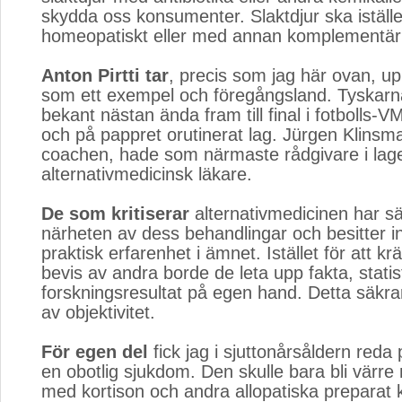
skydda oss konsumenter. Slaktdjur ska iställ
homeopatiskt eller med annan komplementär
Anton Pirtti tar
, precis som jag här ovan, u
som ett exempel och föregångsland. Tyskarn
bekant nästan ända fram till final i fotbolls-
och på pappret orutinerat lag. Jürgen Klinsm
coachen, hade som närmaste rådgivare i lag
alternativmedicinsk läkare.
De som kritiserar
alternativmedicinen har säll
närheten av dess behandlingar och besitter i
praktisk erfarenhet i ämnet. Istället för att kr
bevis av andra borde de leta upp fakta, statis
forskningsresultat på egen hand. Detta säkra
av objektivitet.
För egen del
fick jag i sjuttonårsåldern reda 
en obotlig sjukdom. Den skulle bara bli värr
med kortison och andra allopatiska preparat