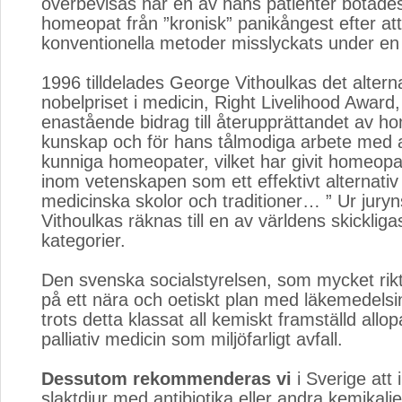
överbevisas när en av hans patienter botade
homeopat från ”kronisk” panikångest efter a
konventionella metoder misslyckats under en 
1996 tilldelades George Vithoulkas det altern
nobelpriset i medicin, Right Livelihood Award,
enastående bidrag till återupprättandet av h
kunskap och för hans tålmodiga arbete med at
kunniga homeopater, vilket har givit homeopat
inom vetenskapen som ett effektivt alternativ 
medicinska skolor och traditioner… ” Ur juryn
Vithoulkas räknas till en av världens skickliga
kategorier.
Den svenska socialstyrelsen, som mycket rik
på ett nära och oetiskt plan med läkemedelsin
trots detta klassat all kemiskt framställd allop
palliativ medicin som miljöfarligt avfall.
Dessutom rekommenderas vi
i Sverige att 
slaktdjur med antibiotika eller andra kemikalier