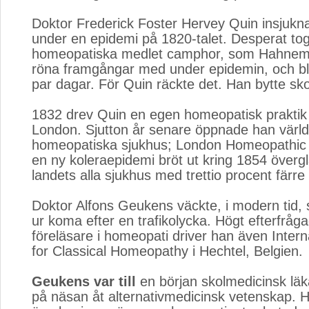
Doktor Frederick Foster Hervey Quin insjukna
under en epidemi på 1820-talet. Desperat to
homeopatiska medlet camphor, som Hahnem
röna framgångar med under epidemin, och bl
par dagar. För Quin räckte det. Han bytte sko
1832 drev Quin en egen homeopatisk praktik
London. Sjutton år senare öppnade han värld
homeopatiska sjukhus; London Homeopathic 
en ny koleraepidemi bröt ut kring 1854 överg
landets alla sjukhus med trettio procent färre 
Doktor Alfons Geukens väckte, i modern tid, 
ur koma efter en trafikolycka. Högt efterfrå
föreläsare i homeopati driver han även Intern
for Classical Homeopathy i Hechtel, Belgien.
Geukens var till
en början skolmedicinsk läk
på näsan åt alternativmedicinsk vetenskap. H