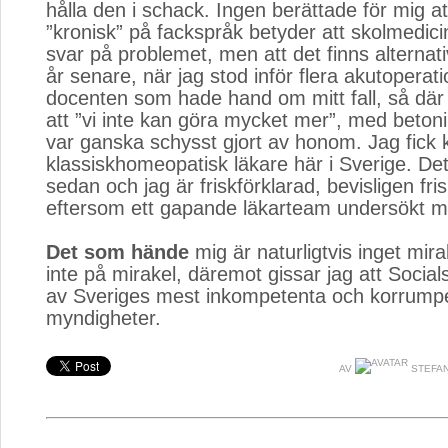
hålla den i schack. Ingen berättade för mig att
”kronisk” på fackspråk betyder att skolmedici
svar på problemet, men att det finns alternati
år senare, när jag stod inför flera akutopera
docenten som hade hand om mitt fall, så där 
att ”vi inte kan göra mycket mer”, med betoni
var ganska schysst gjort av honom. Jag fick
klassiskhomeopatisk läkare här i Sverige. Det 
sedan och jag är friskförklarad, bevisligen fri
eftersom ett gapande läkarteam undersökt m
Det som hände
mig är naturligtvis inget mirak
inte på mirakel, däremot gissar jag att Social
av Sveriges mest inkompetenta och korrump
myndigheter.
AV
STEFAN