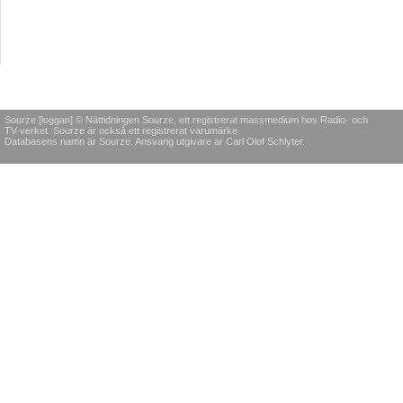
Sourze [loggan] © Nättidningen Sourze, ett registrerat massmedium hos Radio- och
TV-verket. Sourze är också ett registrerat varumärke.
Databasens namn är Sourze. Ansvarig utgivare är Carl Olof Schlyter.