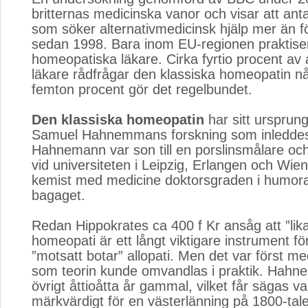
britternas medicinska vanor och visar att ant
som söker alternativmedicinsk hjälp mer än f
sedan 1998. Bara inom EU-regionen praktiser
homeopatiska läkare. Cirka fyrtio procent av 
läkare rådfrågar den klassiska homeopatin n
femton procent gör det regelbundet.
Den klassiska homeopatin
har sitt ursprung 
Samuel Hahnemmans forskning som inledde
Hahnemann var son till en porslinsmålare och
vid universiteten i Leipzig, Erlangen och Wien 
kemist med medicine doktorsgraden i humoral
bagaget.
Redan Hippokrates ca 400 f Kr ansåg att ”lika
homeopati är ett långt viktigare instrument fö
”motsatt botar” allopati. Men det var först
som teorin kunde omvandlas i praktik. Hahne
övrigt åttioåtta år gammal, vilket får sägas v
märkvärdigt för en västerlänning på 1800-tale