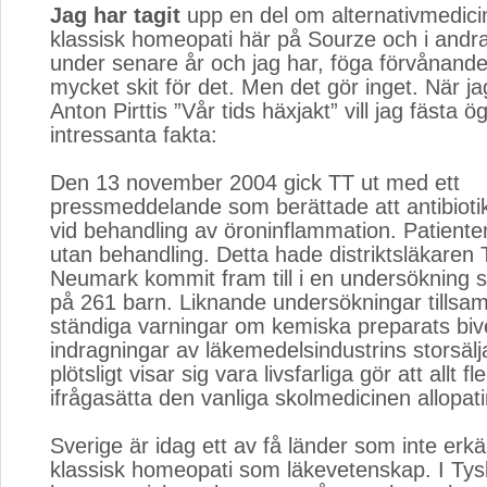
Jag har tagit
upp en del om alternativmedici
klassisk homeopati här på Sourze och i andra
under senare år och jag har, föga förvånande
mycket skit för det. Men det gör inget. När ja
Anton Pirttis ”Vår tids häxjakt” vill jag fästa
intressanta fakta:
Den 13 november 2004 gick TT ut med ett
pressmeddelande som berättade att antibioti
vid behandling av öroninflammation. Patienten b
utan behandling. Detta hade distriktsläkare
Neumark kommit fram till i en undersökning
på 261 barn. Liknande undersökningar till
ständiga varningar om kemiska preparats biv
indragningar av läkemedelsindustrins storsäl
plötsligt visar sig vara livsfarliga gör att allt fl
ifrågasätta den vanliga skolmedicinen allopati
Sverige är idag ett av få länder som inte erkä
klassisk homeopati som läkevetenskap. I Tysk