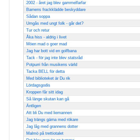
2002 - året jag blev gammelfarfar
Barnens frackklädde beskyddare
Sådan soppa
Umgås med ungt folk - går det?
Tur och retur
Åka hiss - aldrig i livet
Möen mad o goer mad
Jag har bott vid en golfbana
Tack - för jag inte blev statsråd
Potpurri från musikens värld
Tacka BELL för detta
Med biblioteket är Du rik
Lördagsgodis
Kroppen får sitt idag
Så länge skutan kan gå
Äntligen
Att bli Du med liemannen
Jag trängs gärna med rökare
Jag låg med grannens dotter
Malmö på trettiotalet