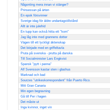
Någonting mera innan vi stänger?
Prinsessan på ärten
En epok försvinner
Sverige idag för äldre undantagstillstånd
Allt är inte julefrid
En tupp kan också hitta ett "korn"
Jag låg inte med grannens dotter
Vägen till ett lyckligt äktenskap
Det började med en griffeltavla
Pruta på svenska - prutta på danska
Till Socialminister Lars Engkvist
Spansk "pytt i panna"
Alf Svensson kastar sten i glashus
Marknad och bad
Sourzes "utrikeskorrespondent" från Puerto Rico.
Mitt Gran Canaria
Min egen begravning
Gå till Per i hagen
Det måste ut
Inga kvinnor, inget vin