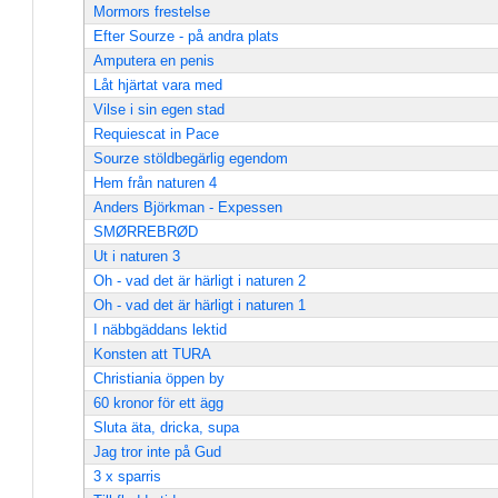
Mormors frestelse
Efter Sourze - på andra plats
Amputera en penis
Låt hjärtat vara med
Vilse i sin egen stad
Requiescat in Pace
Sourze stöldbegärlig egendom
Hem från naturen 4
Anders Björkman - Expessen
SMØRREBRØD
Ut i naturen 3
Oh - vad det är härligt i naturen 2
Oh - vad det är härligt i naturen 1
I näbbgäddans lektid
Konsten att TURA
Christiania öppen by
60 kronor för ett ägg
Sluta äta, dricka, supa
Jag tror inte på Gud
3 x sparris