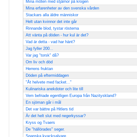
Mina möten med stjärnor på krogen
Mina erfarenheter av den svenska vården
Stackars alla äldre människor
Helt utan kvinnor det inte går
Rinnande blod, tystar rösterna
Att vänta på döden - hur kul är det?
Vad är detta - vad har hänt?
Jag fyller 200...
Var jag "torsk" då?
Om liv och död
Herrens fruktan
Döden på eftermiddagen
"Åt helvete med facket..."
Kulinariska anekdoter och lite till
Vem befriade egentligen Europa från Nazityskland?
En sjöman går i mål
Det var bättre på Hitlers tid
Är det helt slut med negerkyssar?
Kryss og Tvaers
De "hällörades" seger.
Spanska kvacksalvare