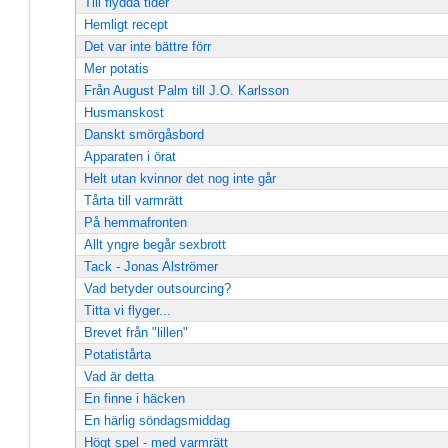
Till flydda tider
Hemligt recept
Det var inte bättre förr
Mer potatis
Från August Palm till J.O. Karlsson
Husmanskost
Danskt smörgåsbord
Apparaten i örat
Helt utan kvinnor det nog inte går
Tårta till varmrätt
På hemmafronten
Allt yngre begår sexbrott
Tack - Jonas Alströmer
Vad betyder outsourcing?
Titta vi flyger...
Brevet från "lillen"
Potatistårta
Vad är detta
En finne i häcken
En härlig söndagsmiddag
Högt spel - med varmrätt