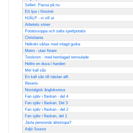
Selleri. Passa på nu
Ett ljus i fönstret
HJÄLP - vi vill ut
Arbetets söner
Potatissoppa och salta spettpotatis
Christiania
Helkokt vårlax med inlagd gurka
Metro - utan förare
Torskrom - med hemlagad remoulade
Hellre en duva i handen
Mer kall sås
En kall sås till nästan allt
Reseris
Nostalgisk ångloksresa
Fan själv i flaskan - del 4
Fan själv i flaskan. Del 3
Fan själv i flaskan - del 2
Fan själv i flaskan, del 1
Jävla pensionär ättestupa?
Adjö Sourze