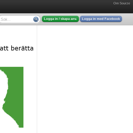
Om Sourze
Logga in / skapa anv.
Logga in med Facebook