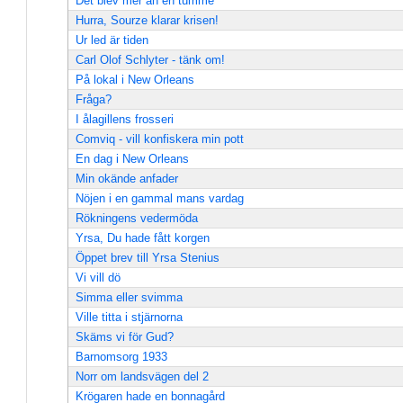
Det blev mer än en tumme
Hurra, Sourze klarar krisen!
Ur led är tiden
Carl Olof Schlyter - tänk om!
På lokal i New Orleans
Fråga?
I ålagillens frosseri
Comviq - vill konfiskera min pott
En dag i New Orleans
Min okände anfader
Nöjen i en gammal mans vardag
Rökningens vedermöda
Yrsa, Du hade fått korgen
Öppet brev till Yrsa Stenius
Vi vill dö
Simma eller svimma
Ville titta i stjärnorna
Skäms vi för Gud?
Barnomsorg 1933
Norr om landsvägen del 2
Krögaren hade en bonnagård