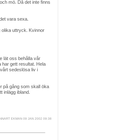
och mö. Då det inte finns 
det vara sexa. 
olika uttryck. Kvinnor 
 lät oss behålla vår 
 har gett resultat. Hela
vårt sedeslösa liv i
er på gång som skall öka
tt inlägg ibland.
NNART EKMAN
09 JAN 2002 09:38