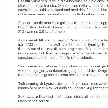
Det blir värre
och värre. Språkundervisning. Sextionio var
uttala perfekt på franska. Om jag hade nytta av det? Vet i
användes nattetid och i samband med drinkförtäring. Har få
det är mera vanligt använt än andra sifferkombinationer 
Sextant - kunde man kalla galant dam - som kommit upp lit
blev hälften - trekant - kanske av utrymmesskäl. Normalt
210 lika med 3.8 kvadratmeter.
Även musik till
sex. Exempel är Mozarts opera "Cosi fan t
från 1700 talet - med såväl svordom och häntydning till sm
titeln - visar vilken mystik som omger sex. Mozart är de
i andra akten och låter handlingen bara häntyda till sex. N
operatonsättare har ond bråd död i sina ledmotiv.
Sexundervisning infördes 1955 i skolan - hoppas det går b
vilket - enligt gjorda undersökningar ger än hel del i övri
ligger mer naturligt hos de flesta och därför är lättare att lä
Tvärtemot gick Lysis
strate som förbjöd sex - med avsikt
hundra år senare blev det ändå sex dagars krig i dessa tr
Sexmästare lika med
student som utses att anordna fester.
utses denne person?