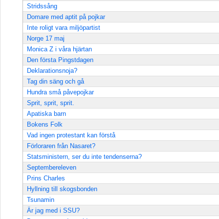
Stridssång
Domare med aptit på pojkar
Inte roligt vara miljöpartist
Norge 17 maj
Monica Z i våra hjärtan
Den första Pingstdagen
Deklarationsnoja?
Tag din säng och gå
Hundra små påvepojkar
Sprit, sprit, sprit.
Apatiska barn
Bokens Folk
Vad ingen protestant kan förstå
Förloraren från Nasaret?
Statsministern, ser du inte tendenserna?
Septembereleven
Prins Charles
Hyllning till skogsbonden
Tsunamin
Är jag med i SSU?