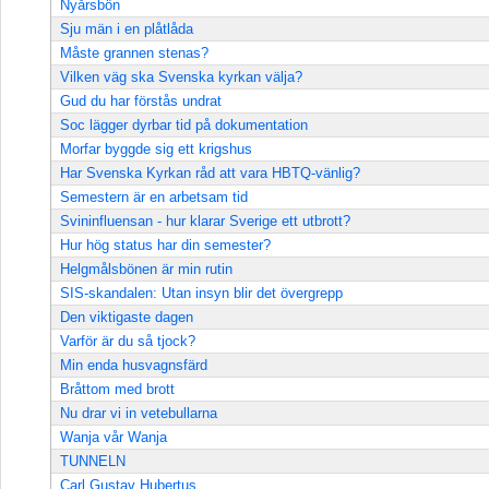
Nyårsbön
Sju män i en plåtlåda
Måste grannen stenas?
Vilken väg ska Svenska kyrkan välja?
Gud du har förstås undrat
Soc lägger dyrbar tid på dokumentation
Morfar byggde sig ett krigshus
Har Svenska Kyrkan råd att vara HBTQ-vänlig?
Semestern är en arbetsam tid
Svininfluensan - hur klarar Sverige ett utbrott?
Hur hög status har din semester?
Helgmålsbönen är min rutin
SIS-skandalen: Utan insyn blir det övergrepp
Den viktigaste dagen
Varför är du så tjock?
Min enda husvagnsfärd
Bråttom med brott
Nu drar vi in vetebullarna
Wanja vår Wanja
TUNNELN
Carl Gustav Hubertus