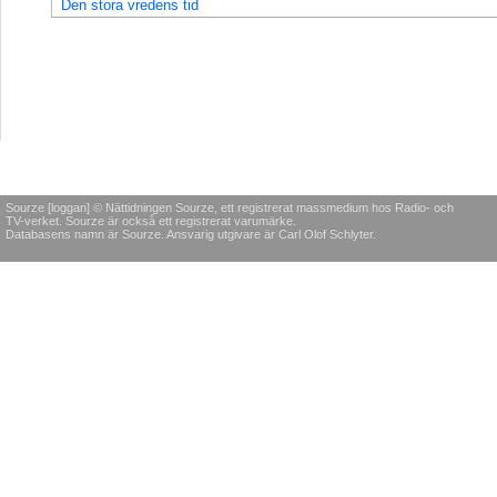
Den stora vredens tid
Sourze [loggan] © Nättidningen Sourze, ett registrerat massmedium hos Radio- och
TV-verket. Sourze är också ett registrerat varumärke.
Databasens namn är Sourze. Ansvarig utgivare är Carl Olof Schlyter.