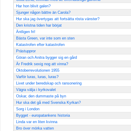
Har hon blivit galen?
Sjunger någon bättre än Carola?
Hur ska jag övertygas att fortsätta rösta vänster?
Den kristna tiden har börjat
Äntligen fri!
Bästa Green, var inte som en sten
Katastrofen efter katastrofen
Prästuppror
Göran och Anitra bygger sig en gård
Är Fredrik sexig nog att vinna?
Oktoberrevolutionen 1955
Varför luras, luras, luras?
Livet under beredskap och ransonering
Vägra välja i kyrkovalet
Oskar, den dummaste på byn
Hur ska det gå med Svenska Kyrkan?
Sorg i London
Bygget - europatankens historia
Linda var en liten kvinna
Bro över mörka vatten