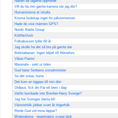
Natten då lagarna upphörde
Vill du ha min gamla kamera när jag dör?
Humanisterna är iskalla
Kristna budskap inget för julkommersen
Hade de vise männen GPS?
Nordic Battle Group
Köttfärsfusk
Folkabussen fyller 60 år
Jag skulle ha det så bra på gamla dar
Bottniabanan: Ingen biljett till Hörnefors
Våran Pastor
Maranata - sekt ur tiden
Gud hatar Serbiens socialminister
Se det snöar, hurra
Det kom en tiggare till min dörr
Oidipus, fick din Far ett brev i dag
Varför bombade inte Bomber-Harry Sverige?
Jag har Sveriges bästa bil!
Vänsterfolk jobbar svart åt högerfolk
Rörde Gud vid mina läppar?
Moderaterna - regeringens svaga länk