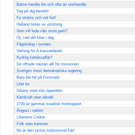
Bättre handla lite och ofta än storhandla
Tag på dig bandet!
Fy skäms och vet hut!
Halland hotas av utrotning
Vem vill leda vårt stora parti?
Oj, vad det kliar i dag
Fågelsång i rymden
Varning för A-kasseelände
Kyrklig kärleksaffär?
De offrade nästan allt för missionen
Sveriges mest demokratiska regering
Bara lite fel på Forsmark
Litet bo
Allians med stor öppenhet
Kärnkraft utan elkraft
2700 år gammal israelisk frontrapport
Ångest i natten
Libanons Cedrar
Folk utan kanoner
Nu är den sköna midsommar här!