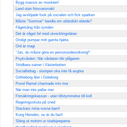
Bygg massor av moskéer!
Land utan försvarsmakt
Jag avslöjade fusk på socialen och fick sparken
Måste "Sommar" handla om utländskt elände?
Fågelsång från rymden
Det är något fel med utvecklingsläran
Oroligt pumpar mitt gamla hjärta
Ord är magi
"Jan, du måste göra en personundersökning!"
Psykvården: När vårdaren blir plågaren
Stridbara samer i Västerbotten
Socialbidrag - slumpen ska inte få avgöra
Götheborg åter i Göteborg
Povel Ramel charmade min mor
När man inte pallar mer
Försäkringskassan - utan tillstymmelse till koll
Regeringsskuta på sned
Stackars mina vuxna barn!
Kung Herodes, nu är du fast!
Släng ut motorn ur stadsjeeparna