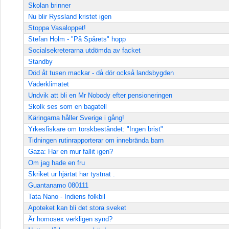
Skolan brinner
Nu blir Ryssland kristet igen
Stoppa Vasaloppet!
Stefan Holm - "På Spårets" hopp
Socialsekreterarna utdömda av facket
Standby
Död åt tusen mackar - då dör också landsbygden
Väderklimatet
Undvik att bli en Mr Nobody efter pensioneringen
Skolk ses som en bagatell
Käringarna håller Sverige i gång!
Yrkesfiskare om torskbeståndet: "Ingen brist"
Tidningen rutinrapporterar om innebrända barn
Gaza: Har en mur fallit igen?
Om jag hade en fru
Skriket ur hjärtat har tystnat .
Guantanamo 080111
Tata Nano - Indiens folkbil
Apoteket kan bli det stora sveket
Är homosex verkligen synd?