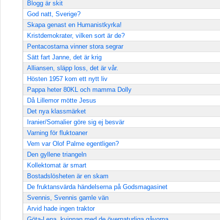
Blogg är skit
God natt, Sverige?
Skapa genast en Humanistkyrka!
Kristdemokrater, vilken sort är de?
Pentacostarna vinner stora segrar
Sätt fart Janne, det är krig
Alliansen, släpp loss, det är vår.
Hösten 1957 kom ett nytt liv
Pappa heter 80KL och mamma Dolly
Då Lillemor mötte Jesus
Det nya klassmärket
Iranier/Somalier göre sig ej besvär
Varning för fluktoaner
Vem var Olof Palme egentligen?
Den gyllene triangeln
Kollektomat är smart
Bostadslösheten är en skam
De fruktansvärda händelserna på Godsmagasinet
Svennis, Svennis gamle vän
Arvid hade ingen traktor
Göta-Lena, kvinnan med de övernaturliga gåvorna