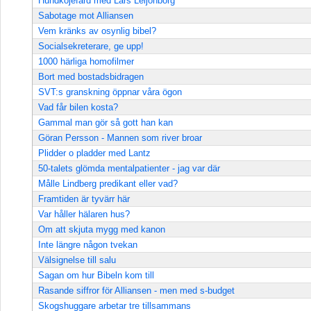
Hundkojefärd med Lars Leijonborg
Sabotage mot Alliansen
Vem kränks av osynlig bibel?
Socialsekreterare, ge upp!
1000 härliga homofilmer
Bort med bostadsbidragen
SVT:s granskning öppnar våra ögon
Vad får bilen kosta?
Gammal man gör så gott han kan
Göran Persson - Mannen som river broar
Plidder o pladder med Lantz
50-talets glömda mentalpatienter - jag var där
Målle Lindberg predikant eller vad?
Framtiden är tyvärr här
Var håller hälaren hus?
Om att skjuta mygg med kanon
Inte längre någon tvekan
Välsignelse till salu
Sagan om hur Bibeln kom till
Rasande siffror för Alliansen - men med s-budget
Skogshuggare arbetar tre tillsammans