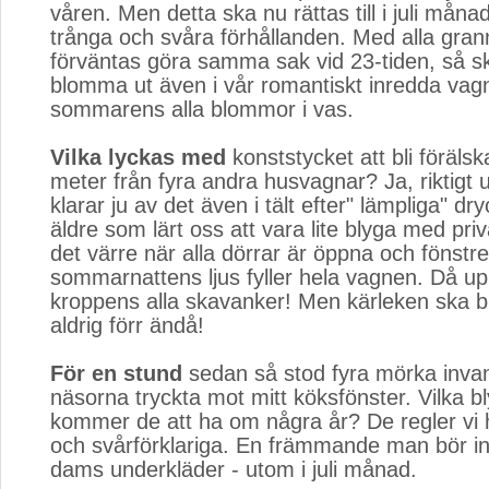
våren. Men detta ska nu rättas till i juli mån
trånga och svåra förhållanden. Med alla gra
förväntas göra samma sak vid 23-tiden, så s
blomma ut även i vår romantiskt inredda vag
sommarens alla blommor i vas.
Vilka lyckas med
konststycket att bli förälsk
meter från fyra andra husvagnar? Ja, riktigt
klarar ju av det även i tält efter" lämpliga" dr
äldre som lärt oss att vara lite blyga med priva
det värre när alla dörrar är öppna och fönstr
sommarnattens ljus fyller hela vagnen. Då u
kroppens alla skavanker! Men kärleken ska
aldrig förr ändå!
För en stund
sedan så stod fyra mörka inva
näsorna tryckta mot mitt köksfönster. Vilka 
kommer de att ha om några år? De regler vi 
och svårförklariga. En främmande man bör in
dams underkläder - utom i juli månad.