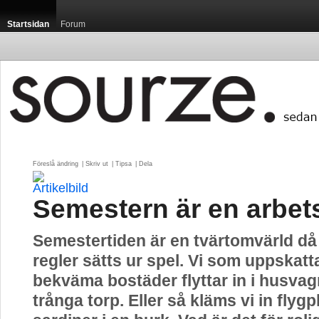
Startsidan
Forum
Föreslå ändring
| 
Skriv ut
| 
Tipsa
| 
Dela
Semestern är en arbet
Semestertiden är en tvärtomvärld då 
regler sätts ur spel. Vi som uppskatt
bekväma bostäder flyttar in i husva
trånga torp. Eller så kläms vi in flyg