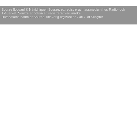
Sourze [loggan] © Nättidningen Sourze, ett registrerat massmedium hos Radio- och
TV-verket. Sourze är också ett registrerat varumärke.
Databasens namn är Sourze. Ansvarig utgivare är Carl Olof Schlyter.