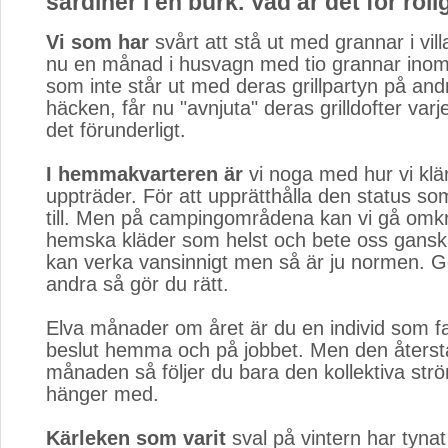
sardiner i en burk. Vad är det för rol
Vi som har
svårt att stå ut med grannar i vil
nu en månad i husvagn med tio grannar inom 
som inte står ut med deras grillpartyn på and
häcken, får nu "avnjuta" deras grilldofter varj
det förunderligt.
I hemmakvarteren är
vi noga med hur vi klär
uppträder. För att upprätthålla den status s
till. Men på campingområdena kan vi gå omkr
hemska kläder som helst och bete oss ganska
kan verka vansinnigt men så är ju normen. 
andra så gör du rätt.
Elva månader om året är du en individ som f
beslut hemma och på jobbet. Men den åters
månaden så följer du bara den kollektiva st
hänger med.
Kärleken som varit
sval på vintern har tynat 