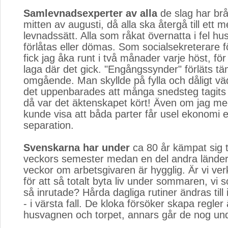
Samlevnadsexperter av alla
de slag har brå
mitten av augusti, då alla ska återgå till ett 
levnadssätt. Alla som råkat övernatta i fel h
förlåtas eller dömas. Som socialsekreterare 
fick jag åka runt i två månader varje höst, för
laga där det gick. "Engångssynder" förläts tä
omgående. Man skyllde på fylla och dåligt v
det uppenbarades att många snedsteg tagit
då var det äktenskapet kört! Även om jag med 
kunde visa att båda parter får usel ekonomi e
separation.
Svenskarna har under
ca 80 år kämpat sig til
veckors semester medan en del andra länder
veckor om arbetsgivaren är hygglig. Är vi ve
för att så totalt byta liv under sommaren, vi
så inrutade? Hårda dagliga rutiner ändras till i
- i värsta fall. De kloka försöker skapa regler 
husvagnen och torpet, annars går de nog und