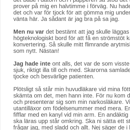
prover på mig en halvtimme i förväg. Nu hade ja
det och var för tjock för att gömma mig under
vänta här. Ja sådant är jag bra på sa jag.
Men nu var
det bestämt att jag skulle läggas 
högteknologiskt bord för att få en strömstöt k
konvertering. Så skulle mitt flimrande arytmisk
som nytt. Nästan!
Jag hade inte
ont alls, det var de som visste 
sjuk, riktigt illa till och med. Skarorna samla
tjocke och besvärlige patienten.
Plötsligt så står min huvudläkare vid mina fött
skämta om det, men hann inte. För nu kom d
och presenterar sig som min narkosläkare. Vi
utantilläxor om födelsenummer med mera. E
fifflar med en kanyl vid min arm. En andäkti
ska läras upp står omkring. Ska ni sätta ett s
frågar jag, med sladd och allt. Nej säger de i