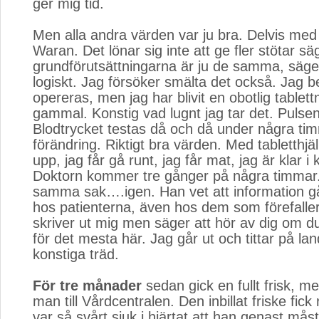
ger mig tid.
Men alla andra värden var ju bra. Delvis med 
Waran. Det lönar sig inte att ge fler stötar sä
grundförutsättningarna är ju de samma, säge
logiskt. Jag försöker smälta det också. Jag b
opereras, men jag har blivit en obotlig tablet
gammal. Konstig vad lugnt jag tar det. Pulsen
Blodtrycket testas då och då under några ti
förändring. Riktigt bra värden. Med tabletthjäl
upp, jag får gå runt, jag får mat, jag är klar i
Doktorn kommer tre gånger på några timmar.
samma sak….igen. Han vet att information g
hos patienterna, även hos dem som förefall
skriver ut mig men säger att hör av dig om du v
för det mesta här. Jag går ut och tittar på la
konstiga träd.
För tre månader
sedan gick en fullt frisk, men
man till Vårdcentralen. Den inbillat friske fick
var så svårt sjuk i hjärtat att han genast måste