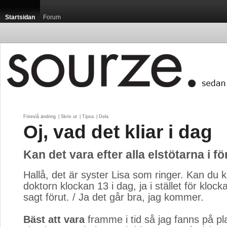
Startsidan
Forum
Föreslå ändring
| 
Skriv ut
| 
Tipsa
| 
Dela
Oj, vad det kliar i dag
Kan det vara efter alla elstötarna i f
Hallå, det är syster Lisa som ringer. Kan du 
doktorn klockan 13 i dag, ja i stället för kloc
sagt förut. / Ja det går bra, jag kommer.
Bäst att vara
framme i tid så jag fanns på pla