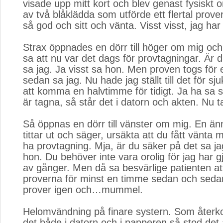
visade upp mitt kort och blev genast fysiskt
av två blåklädda som utförde ett flertal prove
så god och sitt och vänta. Visst visst, jag har
Strax öppnades en dörr till höger om mig och 
sa att nu var det dags för provtagningar. Är 
sa jag. Ja visst sa hon. Men proven togs för
sedan sa jag. Nu hade jag ställt till det för 
att komma en halvtimme för tidigt. Ja ha sa 
är tagna, så står det i datorn och akten. Nu t
Så öppnas en dörr till vänster om mig. En änn
tittar ut och säger, ursäkta att du fått vänta 
ha provtagning. Mja, är du säker på det sa ja
hon. Du behöver inte vara orolig för jag har g
av gånger. Men då sa besvärlige patienten at
proverna för minst en timme sedan och sedan
prover igen och…mummel.
Helomvändning på finare systern. Som återk
det både i datorn och i papperen så stod det 