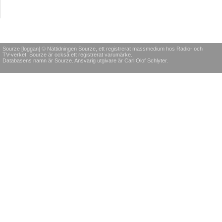
Sourze [loggan] © Nättidningen Sourze, ett registrerat massmedium hos Radio- och
TV-verket. Sourze är också ett registrerat varumärke.
Databasens namn är Sourze. Ansvarig utgivare är Carl Olof Schlyter.