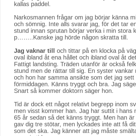
kallas paddel.
Narkosmannen frågar om jag börjar känna mig 
och sömnig. Inte alls svarar jag, för det tar e
stund innan sprutan börjar verka i min stora k
p……..Kanske jag hörde någon skratta till.
Jag vaknar till
och tittar på en klocka på vä
oval ibland åt ena hållet och ibland oval åt de
Fattigt landsting. Träden utanför är också fe
stund men de rättar till sig. En syster vankar 
och hon har samma ansikte som det jag sett 
förmiddagen. Känns tryggt och bra. Jag säge
Snart så kommer doktorn säger hon.
Tid är dock ett något relativt begrepp inom s
men visst kommer han. Jag har suttit i hans
65 år sedan så det känns tryggt. Men han är i
gav dig tre stötar, men lyckades inte att få dit
som det ska. Jag känner att jag måste smälta