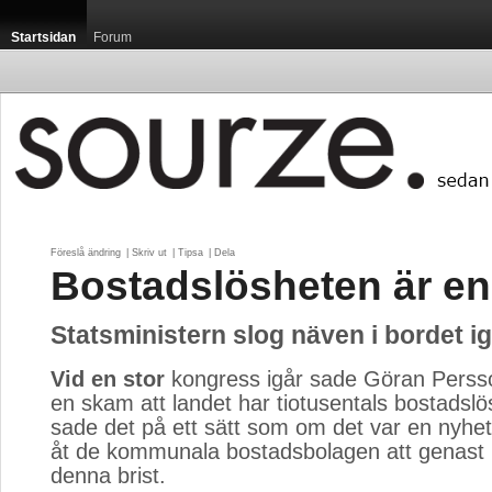
Startsidan
Forum
Föreslå ändring
| 
Skriv ut
| 
Tipsa
| 
Dela
Bostadslösheten är e
Statsministern slog näven i bordet ig
Vid en stor
kongress igår sade Göran Persson
en skam att landet har tiotusentals bostadsl
sade det på ett sätt som om det var en nyhe
åt de kommunala bostadsbolagen att genast 
denna brist.