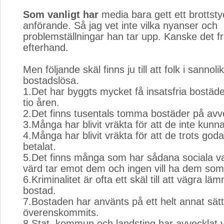
Som vanligt har
media bara gett ett brottsty
anförande. Så jag vet inte vilka nyanser och
problemställningar han tar upp. Kanske det
efterhand.
Men följande skäl finns ju till att folk i sannoli
bostadslösa.
1.Det har byggts mycket få insatsfria bostäd
tio åren.
2.Det finns tusentals tomma bostäder på avve
3.Många har blivit vräkta för att de inte kunna
4.Många har blivit vräkta för att de trots god
betalat.
5.Det finns många som har sådana sociala va
värd tar emot dem och ingen vill ha dem som
6.Kriminalitet är ofta ett skäl till att vägra lä
bostad.
7.Bostaden har använts på ett helt annat sät
överenskommits.
8.Stat, kommun och landsting har avvecklat v