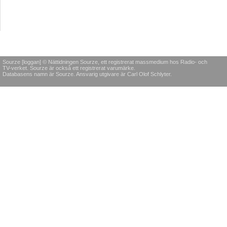
Sourze [loggan] © Nättidningen Sourze, ett registrerat massmedium hos Radio- och
TV-verket. Sourze är också ett registrerat varumärke.
Databasens namn är Sourze. Ansvarig utgivare är Carl Olof Schlyter.