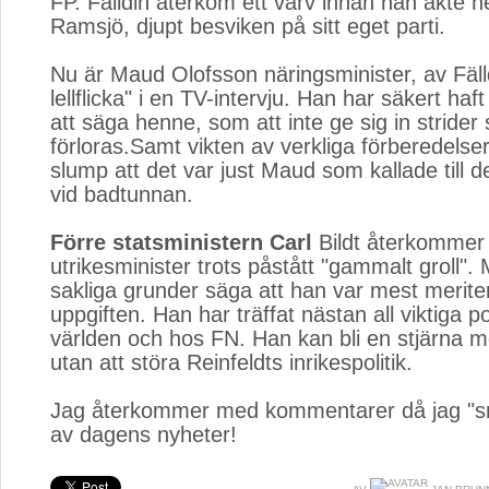
FP. Fälldin återkom ett varv innan han åkte he
Ramsjö, djupt besviken på sitt eget parti.
Nu är Maud Olofsson näringsminister, av Fäll
lellflicka" i en TV-intervju. Han har säkert haft
att säga henne, som att inte ge sig in stride
förloras.Samt vikten av verkliga förberedelser
slump att det var just Maud som kallade till d
vid badtunnan.
Förre statsministern Carl
Bildt återkommer
utrikesminister trots påstått "gammalt groll"
sakliga grunder säga att han var mest merite
uppgiften. Han har träffat nästan all viktiga pol
världen och hos FN. Han kan bli en stjärna me
utan att störa Reinfeldts inrikespolitik.
Jag återkommer med kommentarer då jag "smä
av dagens nyheter!