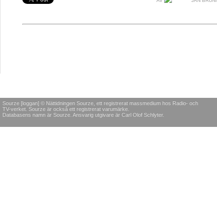
AV
JAN BRUN
Sourze [loggan] © Nättidningen Sourze, ett registrerat massmedium hos Radio- och
TV-verket. Sourze är också ett registrerat varumärke.
Databasens namn är Sourze. Ansvarig utgivare är Carl Olof Schlyter.