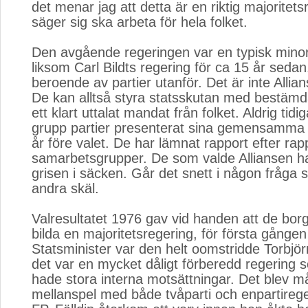
det menar jag att detta är en riktig majoritet
säger sig ska arbeta för hela folket.
Den avgående regeringen var en typisk minor
liksom Carl Bildts regering för ca 15 år sedan
beroende av partier utanför. Det är inte Allia
De kan alltså styra statsskutan med bestämd
ett klart uttalat mandat från folket. Aldrig tidi
grupp partier presenterat sina gemensamma 
år före valet. De har lämnat rapport efter rap
samarbetsgrupper. De som valde Alliansen ha
grisen i säcken. Går det snett i någon fråga s
andra skäl.
Valresultatet 1976 gav vid handen att de bor
bilda en majoritetsregering, för första gången
Statsminister var den helt oomstridde Torbjör
det var en mycket dåligt förberedd regering
hade stora interna motsättningar. Det blev 
mellanspel med både tvåparti och enpartirege