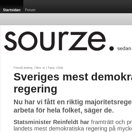
Startsidan
Forum
Föreslå ändring
| 
Skriv ut
| 
Tipsa
| 
Dela
Sveriges mest demokr
regering
Nu har vi fått en riktig majoritetsrege
arbeta för hela folket, säger de.
Statsminister Reinfeldt har
framträtt och pr
landets mest demokratiska regering på myck