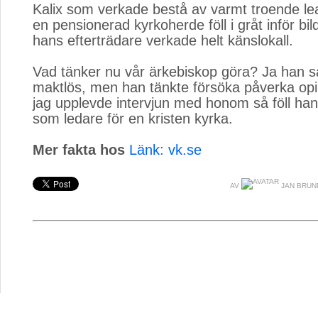
Kalix som verkade bestå av varmt troende le
en pensionerad kyrkoherde föll i gråt inför bi
hans efterträdare verkade helt känslokall.
Vad tänker nu vår ärkebiskop göra? Ja han s
maktlös, men han tänkte försöka påverka op
jag upplevde intervjun med honom så föll han h
som ledare för en kristen kyrka.
Mer fakta hos
Länk: vk.se
AV
JAN BRUN