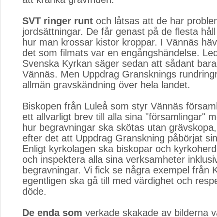
SVT ringer runt
och låtsas att de har probl
jordsättningar. De får genast på de flesta hål
hur man krossar kistor kroppar. I Vännäs hä
det som filmats var en engångshändelse. Led
Svenska Kyrkan säger sedan att sådant bara 
Vännäs. Men Uppdrag Gransknings rundringr
allmän gravskändning över hela landet.
Biskopen från Luleå som styr Vännäs församl
ett allvarligt brev till alla sina "församlingar" 
hur begravningar ska skötas utan grävskopa,
efter det att Uppdrag Granskning påbörjat sin
Enligt kyrkolagen ska biskopar och kyrkoherd
och inspektera alla sina verksamheter inklusi
begravningar. Vi fick se några exempel från K
egentligen ska gå till med värdighet och resp
döde.
De enda som
verkade skakade av bilderna va