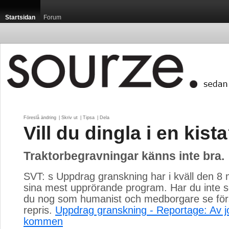
Startsidan
Forum
Föreslå ändring
| 
Skriv ut
| 
Tipsa
| 
Dela
Vill du dingla i en kist
Traktorbegravningar känns inte bra.
SVT: s Uppdrag granskning har i kväll den 8 m
sina mest upprörande program. Har du inte se
du nog som humanist och medborgare se för
repris.
Uppdrag granskning - Reportage: Av j
kommen