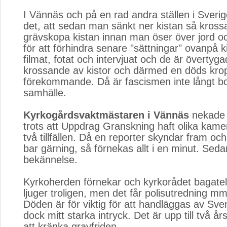
I Vännäs och på en rad andra ställen i Sver
det, att sedan man sänkt ner kistan så kross
grävskopa kistan innan man öser över jord o
för att förhindra senare "sättningar" ovanpå 
filmat, fotat och intervjuat och de är övertyg
krossande av kistor och därmed en döds krop
förekommande. Då är fascismen inte långt bor
samhälle.
Kyrkogårdsvaktmästaren i Vännäs
nekade i
trots att Uppdrag Granskning haft olika kame
två tillfällen. Då en reporter skyndar fram oc
bar gärning, så förnekas allt i en minut. Sedan 
bekännelse.
Kyrkoherden förnekar och kyrkorådet bagatel
ljuger troligen, men det får polisutredning m
Döden är för viktig för att handläggas av Sv
dock mitt starka intryck. Det är upp till två å
att kränka gravfriden.