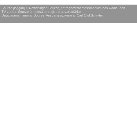
Sourze [loggan] © Nättidningen Sourze, ett registrerat massmedium hos Radio- och
TV-verket. Sourze är också ett registrerat varumärke.
Databasens namn är Sourze. Ansvarig utgivare är Carl Olof Schlyter.