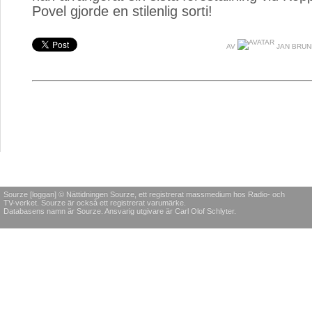
Povel gjorde en stilenlig sorti!
AV
JAN BRU
Sourze [loggan] © Nättidningen Sourze, ett registrerat massmedium hos Radio- och
TV-verket. Sourze är också ett registrerat varumärke.
Databasens namn är Sourze. Ansvarig utgivare är Carl Olof Schlyter.