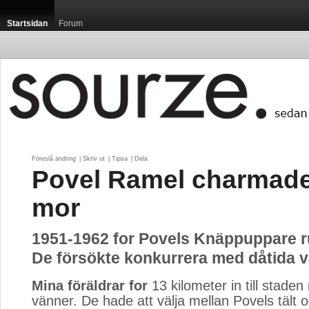
Startsidan
Forum
Föreslå ändring
| 
Skriv ut
| 
Tipsa
| 
Dela
Povel Ramel charmad
mor
1951-1962 for Povels Knäppuppare ru
De försökte konkurrera med dåtida v
Mina föräldrar for
13 kilometer in till staden
vänner. De hade att välja mellan Povels tält 