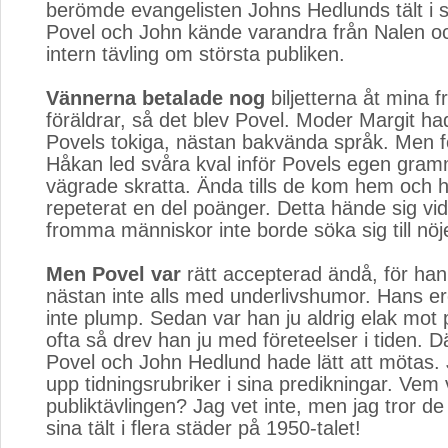
berömde evangelisten Johns Hedlunds tält i
Povel och John kände varandra från Nalen oc
intern tävling om största publiken.
Vännerna betalade nog
biljetterna åt mina fri
föräldrar, så det blev Povel. Moder Margit hade
Povels tokiga, nästan bakvända språk. Men f
Håkan led svåra kval inför Povels egen gram
vägrade skratta. Ända tills de kom hem och 
repeterat en del poänger. Detta hände sig vid
fromma människor inte borde söka sig till nöj
Men Povel var
rätt accepterad ändå, för han
nästan inte alls med underlivshumor. Hans ero
inte plump. Sedan var han ju aldrig elak mot
ofta så drev han ju med företeelser i tiden. Dä
Povel och John Hedlund hade lätt att mötas. 
upp tidningsrubriker i sina predikningar. Vem
publiktävlingen? Jag vet inte, men jag tror 
sina tält i flera städer på 1950-talet!