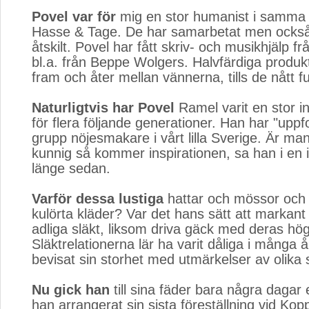
Povel var för
mig en stor humanist i samma
Hasse & Tage. De har samarbetat men också 
åtskilt. Povel har fått skriv- och musikhjälp f
bl.a. från Beppe Wolgers. Halvfärdiga produk
fram och åter mellan vännerna, tills de nått f
Naturligtvis har Povel
Ramel varit en stor ins
för flera följande generationer. Han har "uppf
grupp nöjesmakare i vårt lilla Sverige. Är man 
kunnig så kommer inspirationen, sa han i en i
länge sedan.
Varför dessa lustiga
hattar och mössor och ib
kulörta kläder? Var det hans sätt att markant
adliga släkt, liksom driva gäck med deras högt
Släktrelationerna lär ha varit dåliga i många år
bevisat sin storhet med utmärkelser av olika 
Nu gick han
till sina fäder bara några dagar ef
han arrangerat sin sista föreställning vid Kop