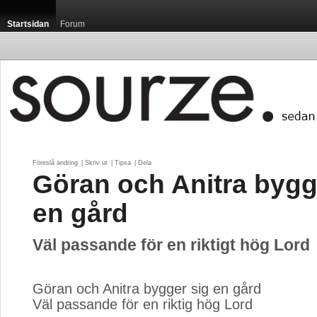
Startsidan
Forum
Föreslå ändring
| 
Skriv ut
| 
Tipsa
| 
Dela
Göran och Anitra bygg
en gård
Väl passande för en riktigt hög Lord
Göran och Anitra bygger sig en gård
Väl passande för en riktig hög Lord