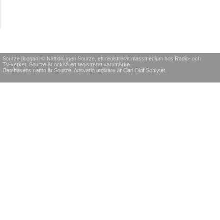
Sourze [loggan] © Nättidningen Sourze, ett registrerat massmedium hos Radio- och
TV-verket. Sourze är också ett registrerat varumärke.
Databasens namn är Sourze. Ansvarig utgivare är Carl Olof Schlyter.