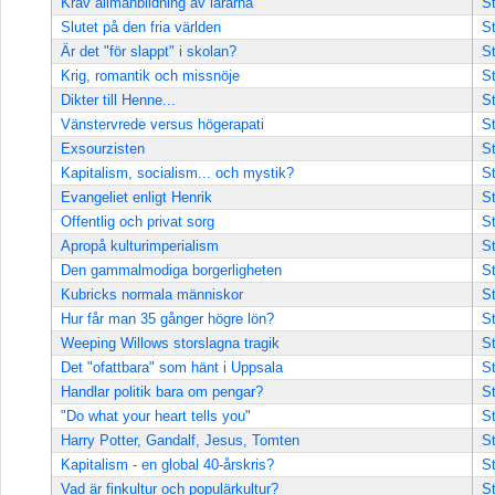
Kräv allmänbildning av lärarna
St
Slutet på den fria världen
St
Är det "för slappt" i skolan?
St
Krig, romantik och missnöje
St
Dikter till Henne...
St
Vänstervrede versus högerapati
St
Exsourzisten
St
Kapitalism, socialism... och mystik?
St
Evangeliet enligt Henrik
St
Offentlig och privat sorg
St
Apropå kulturimperialism
St
Den gammalmodiga borgerligheten
St
Kubricks normala människor
St
Hur får man 35 gånger högre lön?
St
Weeping Willows storslagna tragik
St
Det "ofattbara" som hänt i Uppsala
St
Handlar politik bara om pengar?
St
"Do what your heart tells you"
St
Harry Potter, Gandalf, Jesus, Tomten
St
Kapitalism - en global 40-årskris?
St
Vad är finkultur och populärkultur?
St