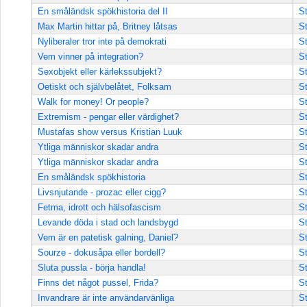
En småländsk spökhistoria del II
St
Max Martin hittar på, Britney låtsas
St
Nyliberaler tror inte på demokrati
St
Vem vinner på integration?
St
Sexobjekt eller kärlekssubjekt?
St
Oetiskt och självbelåtet, Folksam
St
Walk for money! Or people?
St
Extremism - pengar eller värdighet?
St
Mustafas show versus Kristian Luuk
St
Ytliga människor skadar andra
St
Ytliga människor skadar andra
St
En småländsk spökhistoria
St
Livsnjutande - prozac eller cigg?
St
Fetma, idrott och hälsofascism
St
Levande döda i stad och landsbygd
St
Vem är en patetisk galning, Daniel?
St
Sourze - dokusåpa eller bordell?
St
Sluta pussla - börja handla!
St
Finns det något pussel, Frida?
St
Invandrare är inte användarvänliga
St