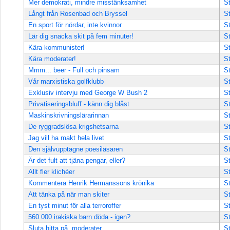
Mer demokrati, mindre misstänksamhet
St
Långt från Rosenbad och Bryssel
St
En sport för nördar, inte kvinnor
St
Lär dig snacka skit på fem minuter!
St
Kära kommunister!
St
Kära moderater!
St
Mmm... beer - Full och pinsam
St
Vår marxistiska golfklubb
St
Exklusiv intervju med George W Bush 2
St
Privatiseringsbluff - känn dig blåst
St
Maskinskrivningslärarinnan
St
De ryggradslösa krigshetsarna
St
Jag vill ha makt hela livet
St
Den självupptagne poesiläsaren
St
Är det fult att tjäna pengar, eller?
St
Allt fler klichéer
St
Kommentera Henrik Hermanssons krönika
St
Att tänka på när man skiter
St
En tyst minut för alla terroroffer
St
560 000 irakiska barn döda - igen?
St
Sluta hitta på, moderater
St