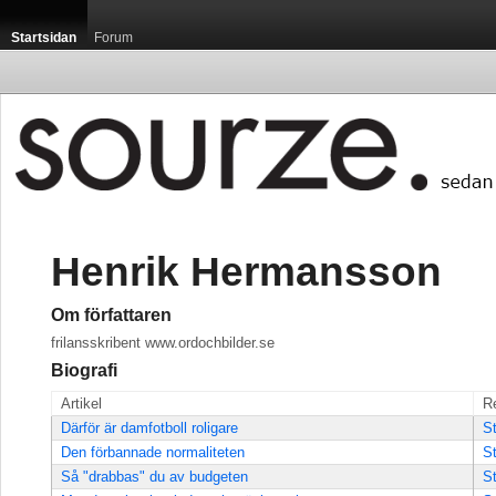
Startsidan
Forum
Henrik Hermansson
Om författaren
frilansskribent www.ordochbilder.se
Biografi
Artikel
R
Därför är damfotboll roligare
St
Den förbannade normaliteten
St
Så "drabbas" du av budgeten
St