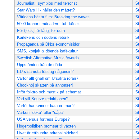
Journalist i symbios med terrorist
St
Star Wars II - håller den måttet?
St
Världens bästa film: Breaking the waves
St
5000 kronor i månaden - tuff kärlek
St
För tjock, för lång, för dum
St
Kärlekens och dödens retorik
St
Propaganda på DN:s ekonomisidor
St
SMS, konjak & döende kafékultur
St
Swedish Alternative Music Awards
St
Uppstånden från de döda
St
EU:s sämsta förslag någonsin?
St
Varför allt gnäll om Ursäkta röran?
St
Chockhöj skatten på annonser!
St
Inför folktro och mystik på schemat
St
Vad vill Sourze-redaktionen?
St
Varför har kvinnor bara en man?
St
Varken "doku" eller "såpa"
St
USA versus fortress Europe?
St
Högerpolitiken bromsar tillväxten
St
Livet är etthundra adrenalinkickar!
St