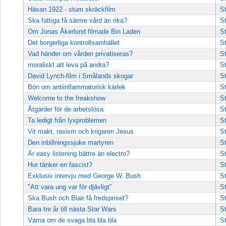
Häxan 1922 - stum skräckfilm
St
Ska fattiga få sämre vård än rika?
St
Om Jonas Åkerlund filmade Bin Laden
St
Det borgerliga kontrollsamhället
St
Vad händer om vården privatiseras?
St
moraliskt att leva på andra?
St
David Lynch-film i Smålands skogar
St
Bön om antiinflammatorisk kärlek
St
Welcome to the freakshow
St
Åtgärder för de arbetslösa
St
Ta ledigt från lyxproblemen
St
Vit makt, rasism och krigaren Jesus
St
Den inbillningssjuke martyren
St
Är easy listening bättre än electro?
St
Hur tänker en fascist?
St
Exklusiv intervju med George W. Bush
St
"Att vara ung var för djävligt"
St
Ska Bush och Blair få fredspriset?
St
Bara tre år till nästa Star Wars
St
Värna om de svaga bla bla bla
St