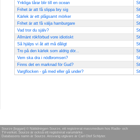
Ynkliga tårar blir till en ocean
St
Frihet är att få slippa bry sig
St
Kärlek är ett plågsamt mörker
St
Frihet är att få välja hamburgare
St
Vad tror du själv?
St
Allmänt rökförbud vore idiotiskt
St
Så hjälps vi åt att må dåligt
St
Tro på den kärlek som aldrig dör...
St
Vem ska dra i nödbromsen?
St
Finns det en marknad för Gud?
St
Vargflocken - gå med eller gå under?
St
Sourze [loggan] © Nättidningen Sourze, ett registrerat massmedium hos Radio- och
TV-verket. Sourze är också ett registrerat varumärke.
Databasens namn är Sourze. Ansvarig utgivare är Carl Olof Schlyter.