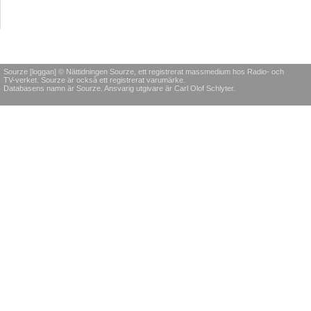
Sourze [loggan] © Nättidningen Sourze, ett registrerat massmedium hos Radio- och
TV-verket. Sourze är också ett registrerat varumärke.
Databasens namn är Sourze. Ansvarig utgivare är Carl Olof Schlyter.