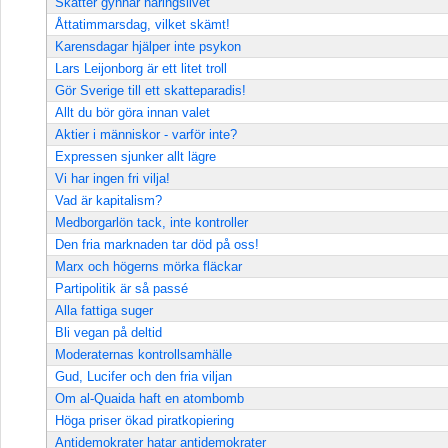
Skatter gynnar näringslivet
Åttatimmarsdag, vilket skämt!
Karensdagar hjälper inte psykon
Lars Leijonborg är ett litet troll
Gör Sverige till ett skatteparadis!
Allt du bör göra innan valet
Aktier i människor - varför inte?
Expressen sjunker allt lägre
Vi har ingen fri vilja!
Vad är kapitalism?
Medborgarlön tack, inte kontroller
Den fria marknaden tar död på oss!
Marx och högerns mörka fläckar
Partipolitik är så passé
Alla fattiga suger
Bli vegan på deltid
Moderaternas kontrollsamhälle
Gud, Lucifer och den fria viljan
Om al-Quaida haft en atombomb
Höga priser ökad piratkopiering
Antidemokrater hatar antidemokrater