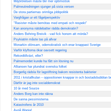
Miljörörelsen måste blir mer optimistisk
Palmeutredningen sjunger på sista versen
De stora partiernas orimliga jobbpolitik
Vargfrågan ur ett fågelperspektiv
"Rasister måste bemötas med empati och respekt"
Kan anonyma nätdebatter rädda demokratin?
Anders Behring Breivik - vad fick honom att mörda?
Psykiatrin måste tas på allvar
Monarkin olönsam, odemokratisk och enar knappast Sverige
Varför klyftorna ökar oavsett regering
Rekordtillväxt, eller?
Palmemordet kunde ha fått sin lösning nu
Alliansen har plundrat svenska folket
Borgerlig rädsla för lagstiftning bakom resistenta bakterier
2011 i kristallkulan – oppositionen knappar in och bostadsbubblan br
Därför är jag inte socialdemokrat
10 år med Sourze
Anders Borg kan inte räkna
De sanna pessimisterna
Katastrofens år 2010
Avgå Wanja!