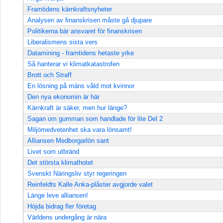
Framtidens kärnkraftsnyheter
Analysen av finanskrisen måste gå djupare
Politikerna bär ansvaret för finanskrisen
Liberalismens sista vers
Datamining - framtidens hetaste yrke
Så hanterar vi klimatkatastrofen
Brott och Straff
En lösning på mäns våld mot kvinnor
Den nya ekonomin är här
Kärnkraft är säker, men hur länge?
Sagan om gumman som handlade för lite Del 2
Miljömedvetenhet ska vara lönsamt!
Alliansen Medborgarlön sant
Livet som utbränd
Det största klimathotet
Svenskt Näringsliv styr regeringen
Reinfeldts Kalle Anka-plåster avgjorde valet
Länge leve alliansen!
Höjda bidrag fler företag
Världens undergång är nära