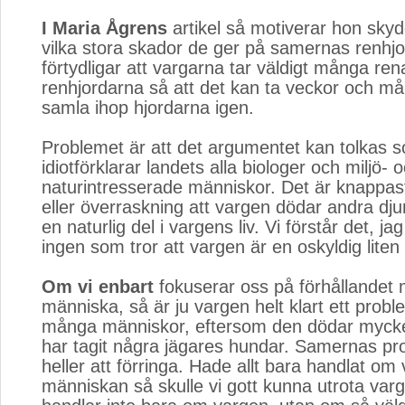
I Maria Ågrens
artikel så motiverar hon sky
vilka stora skador de ger på samernas renhjo
förtydligar att vargarna tar väldigt många rena
renhjordarna så att det kan ta veckor och må
samla ihop hjordarna igen.
Problemet är att det argumentet kan tolkas 
idiotförklarar landets alla biologer och miljö- 
naturintresserade människor. Det är knappas
eller överraskning att vargen dödar andra dju
en naturlig del i vargens liv. Vi förstår det, ja
ingen som tror att vargen är en oskyldig lit
Om vi enbart
fokuserar oss på förhållandet m
människa, så är ju vargen helt klart ett proble
många människor, eftersom den dödar myck
har tagit några jägares hundar. Samernas pro
heller att förringa. Hade allt bara handlat om
människan så skulle vi gott kunna utrota var