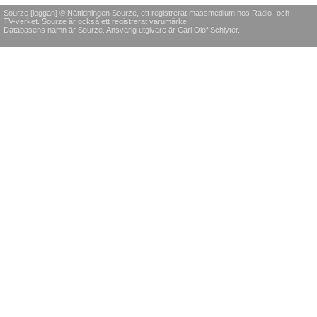
Sourze [loggan] © Nättidningen Sourze, ett registrerat massmedium hos Radio- och
TV-verket. Sourze är också ett registrerat varumärke.
Databasens namn är Sourze. Ansvarig utgivare är Carl Olof Schlyter.