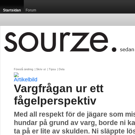
Startsidan
Forum
Föreslå ändring
| 
Skriv ut
| 
Tipsa
| 
Dela
Vargfrågan ur ett
fågelperspektiv
Med all respekt för de jägare som mi
hundar på grund av varg, borde ni k
ta på er lite av skulden. Ni släppte lö