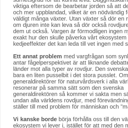
viktiga eftersom de bearbetar jorden så att d
och mer uppblandad, vilket är en nödvändig fö
väldigt många växter. Utan växter så dör en r
om djuren inte kan leva så dör också rovdjur
dem ut också. Vargen är förmodligen ingen n
exakt hur den skulle påverka vårt ekosystem 
kedjeeffekter det kan leda till vet ingen med 
Ett annat problem
med vargfrågan som synlig
antar fågelperspektivet är att liknande debatter
länder mot alla typer av rovdjur. Den svensk
bara en liten pusselbit i det stora pusslet. Om
generaldirektörer för naturvårdsverk i alla vä
resonerar på samma sätt som den svenska
generaldirektören så kommer vi sakta men sä
undan alla världens rovdjur, med förevändnin
ställer till med problem för människan och "m
Vi kanske borde
börja förhålla oss till den vä
ekosystem vi lever i, istället för att med den