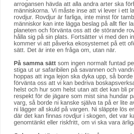
arrogansen hävda att alla andra arter ska förhål
människorna. Vi måste inse att vi lever i ett 
rovdjur. Rovdjur är farliga, inte minst för tam
människor kan inte lägga beslag på allt fler
planeten och förvänta oss att de störande ro
hålla sig på sin plats. Fortsätter vi med den i
kommer vi att påverka ekosystemet på ett of
sätt. Det är inte en fråga om, utan när.
På samma sätt
som ingen normalt funtad per
stiga ut ur safaribilen på savannen och vand
hoppas att inga lejon ska dyka upp, så borde v
förvänta oss att vi kan bedriva boskapsverk
helst och hur som helst utan att det kan bli p
respekt för de jägare som mist sina hundar 
varg, så borde ni kanske själva ta på er lite 
ni lägger all skuld på vargen. Ni släppte lös er
där det kan finnas rovdjur i skogen, det var k
genomtänkt eller riskfritt, om vi ska vara ärlig