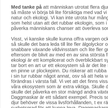
Med tanke på
att människan utrotat flera djur
så måste vi börja bli lite försiktiga med vad v
natur och ekologi. Vi kan inte utrota hur mång
som helst utan att det rubbar ekologin, som i 
påverka människans chanser att överleva so
Visst, vi kanske skulle kunna offra vargen ock
så skulle det bara leda till lite fler älgolyckor
snabbare växande vildvinsstam och lite fler 
eftersom de blivit av med en av sina största 
ekologi är ett komplicerat och överblickbart
tar bort en art ur ett ekosystem så är det lite
en pinne ur plockepinn. Du riskerar att rubb
i sin tur rubbar något annat, osv så att hela vå
förändras i värsta fall. Vi vet att det finns vis
våra ekosystem som är extra viktiga. Skulle 
skulle det påverka en stor mängd andra växte
Daggmaskar är ett sådant exempel. Precis s
djur behöver de vissa livsförhållanden, t ex r
surhetsgrad för att kunna leva. Daggmaskarn