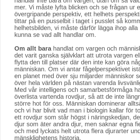
handlar inte bara om vargen, utan om så väl
mer. Vi måste lyfta blicken och se frågan ur et
övergripande perspektiv, ett helhets perspekt
tittar på en pusselbit i taget i pusslet så komm
helhetsbilden, vi måste därför lägga ihop alla b
kunna se vad allt handlar om.
Om allt bara
handlat om vargen och människ
det varit ganska självklart att utrota vargen el
flytta den till platser där den inte kan göra n
människan. Om vi antar fågelperspektivet istäl
en planet med över sju miljarder människor so
över hela världen på nästan varenda livsvänl
Med vår intelligens och samarbetsförmåga har
överlista vartenda rovdjur, så att de inte läng
större hot för oss. Människan dominerar allts
och vi har blivit vad man i biologin kallar för 
ett rovdjur som står högst i näringskedjan, det
djur som äter andra djur, men saknar egna fien
och med lyckats helt utrota flera djurarter un
mänsklighetens historia.