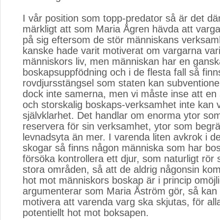
I vår position som topp-predator så är det där
märkligt att som Maria Ågren hävda att varg
på sig eftersom de stör människans verksam
kanske hade varit motiverat om vargarna varit
människors liv, men människan har en gans
boskapsuppfödning och i de flesta fall så finn
rovdjursstängsel som staten kan subventioner
dock inte samerna, men vi måste inse att en
och storskalig boskaps-verksamhet inte kan 
självklarhet. Det handlar om enorma ytor som
reservera för sin verksamhet, ytor som begr
levnadsyta än mer. I varenda liten avkrok i 
skogar så finns någon människa som har bos
försöka kontrollera ett djur, som naturligt rör 
stora områden, så att de aldrig någonsin ko
hot mot människors boskap är i princip omöjl
argumenterar som Maria Åström gör, så kan
motivera att varenda varg ska skjutas, för all
potentiellt hot mot boksapen.