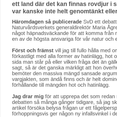
ett land där det kan finnas rovdjur i
var kanske inte helt genomtänkt eller 
Häromdagen så publicerade
SvD ett debatti
Naturvårdsverkets generaldirektör Maria Ågr
något häpnadsväckande för att komma från 
en av de högsta ansvariga för vår natur och e
Först och främst
vill jag till fullo hålla med o
förkastligt med alla former av hatinlägg, hot o
sida man står på eller vilken fråga det än gäl
sagt, så är det ganska märkligt att hon överh
bemöter den massiva mängd sansade argum
vargjakten, som ändå finns och är helt domin
förhållande till mängden hot och hatinlägg.
Jag drar mig
för att upprepa det som redan s
debatten så många gånger tidigare, så jag 
artikel försöka belysa frågan ur ett fågelpers
förhoppningsvis ger någon ny infallsvinkel i d