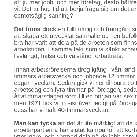
att ju mer jobb, och mer företag, desto bättr
vi. Det är hög tid att börja fråga sig om det ä
oemotsäglig sanning?
Det finns dock
en fullt rimlig och framgångsri
att skapa ett utvecklat samhälle och en befo
bra har varit att dela på de arbeten som finn
arbetstiden. I samma takt som vi sänkt arbet
livslängd, hälsa och välstånd förbättrats.
Innan arbetsrörelserna drog igång i vårt land
timmars arbetsvecka och jobbade 12 timmar
dagar i veckan. Sedan gick vi ner till bara tio
arbetsdag och fyra timmar på lördagen, sed
åttatimmarsdagen som till en början var sex 
men 1971 fick vi till sist även ledigt på lörd
dess har vi haft 40-timmarsveckan.
Man kan tycka
att det är lite märkligt att de k
arbetarpartierna har slutat kämpa för att kor
ytterligare, och därmed dela på de jobb som f