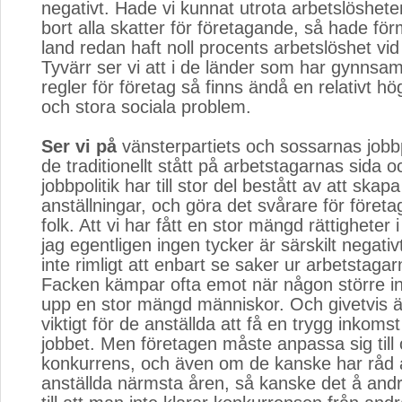
negativt. Hade vi kunnat utrota arbetslöshet
bort alla skatter för företagande, så hade fö
land redan haft noll procents arbetslöshet vid
Tyvärr ser vi att i de länder som har gynnsa
regler för företag så finns ändå en relativt h
och stora sociala problem.
Ser vi på
vänsterpartiets och sossarnas jobbpo
de traditionellt stått på arbetstagarnas sida 
jobbpolitik har till stor del bestått av att skap
anställningar, och göra det svårare för företa
folk. Att vi har fått en stor mängd rättigheter i
jag egentligen ingen tycker är särskilt negati
inte rimligt att enbart se saker ur arbetstaga
Facken kämpar ofta emot när någon större ind
upp en stor mängd människor. Och givetvis är
viktigt för de anställda att få en trygg inkoms
jobbet. Men företagen måste anpassa sig till
konkurrens, och även om de kanske har råd a
anställda närmsta åren, så kanske det å andr