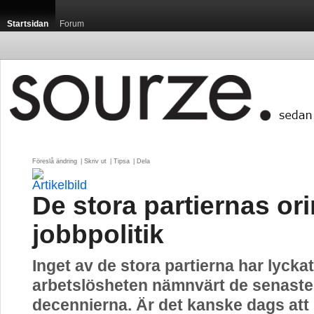
Startsidan
Forum
Föreslå ändring
| 
Skriv ut
| 
Tipsa
| 
Dela
De stora partiernas or
jobbpolitik
Inget av de stora partierna har lycka
arbetslösheten nämnvärt de senaste 
decennierna. Är det kanske dags att 