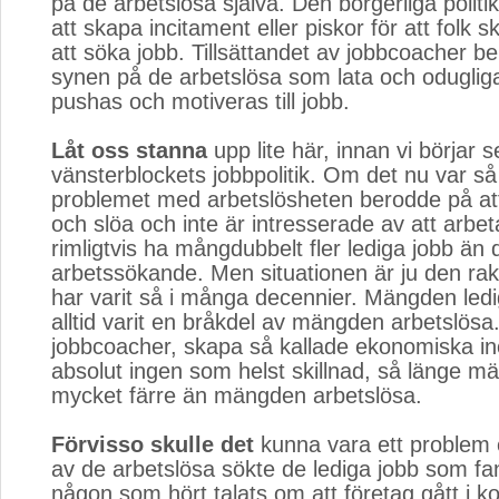
på de arbetslösa själva. Den borgerliga politi
att skapa incitament eller piskor för att folk sk
att söka jobb. Tillsättandet av jobbcoacher be
synen på de arbetslösa som lata och odugli
pushas och motiveras till jobb.
Låt oss stanna
upp lite här, innan vi börjar 
vänsterblockets jobbpolitik. Om det nu var så 
problemet med arbetslösheten berodde på att 
och slöa och inte är intresserade av att arbet
rimligtvis ha mångdubbelt fler lediga jobb än 
arbetssökande. Men situationen är ju den rak
har varit så i många decennier. Mängden ledi
alltid varit en bråkdel av mängden arbetslösa. A
jobbcoacher, skapa så kallade ekonomiska in
absolut ingen som helst skillnad, så länge m
mycket färre än mängden arbetslösa.
Förvisso skulle det
kunna vara ett problem 
av de arbetslösa sökte de lediga jobb som fa
någon som hört talats om att företag gått i ko