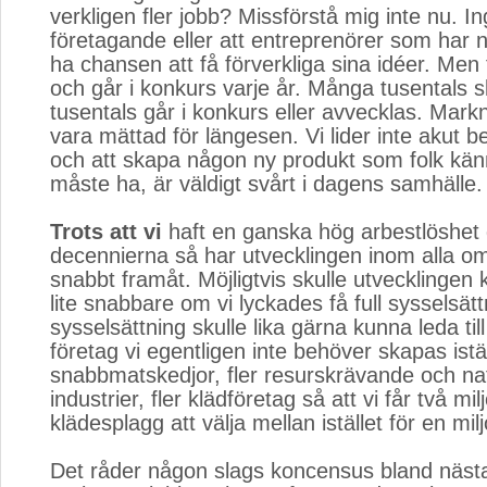
verkligen fler jobb? Missförstå mig inte nu. In
företagande eller att entreprenörer som har 
ha chansen att få förverkliga sina idéer. Men
och går i konkurs varje år. Många tusentals 
tusentals går i konkurs eller avvecklas. Mar
vara mättad för längesen. Vi lider inte akut 
och att skapa någon ny produkt som folk kän
måste ha, är väldigt svårt i dagens samhälle.
Trots att vi
haft en ganska hög arbestlöshet 
decennierna så har utvecklingen inom alla o
snabbt framåt. Möjligtvis skulle utvecklingen
lite snabbare om vi lyckades få full sysselsätt
sysselsättning skulle lika gärna kunna leda till
företag vi egentligen inte behöver skapas istäl
snabbmatskedjor, fler resurskrävande och na
industrier, fler klädföretag så att vi får två mil
klädesplagg att välja mellan istället för en mil
Det råder någon slags koncensus bland nästan