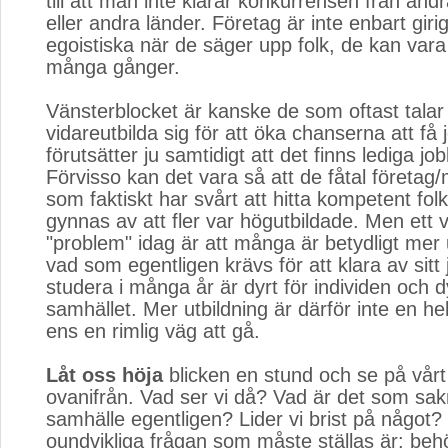
till att man inte klarar konkurrensen från andr
eller andra länder. Företag är inte enbart giri
egoistiska när de säger upp folk, de kan vara 
många gånger.
Vänsterblocket är kanske de som oftast talar
vidareutbilda sig för att öka chanserna att få
förutsätter ju samtidigt att det finns lediga jo
Förvisso kan det vara så att de fåtal företag
som faktiskt har svårt att hitta kompetent fol
gynnas av att fler var högutbildade. Men ett 
"problem" idag är att många är betydligt mer 
vad som egentligen krävs för att klara av sitt 
studera i många år är dyrt för individen och dy
samhället. Mer utbildning är därför inte en helt
ens en rimlig väg att gå.
Låt oss höja
blicken en stund och se på vårt
ovanifrån. Vad ser vi då? Vad är det som sakn
samhälle egentligen? Lider vi brist på något
oundvikliga frågan som måste ställas är: beh