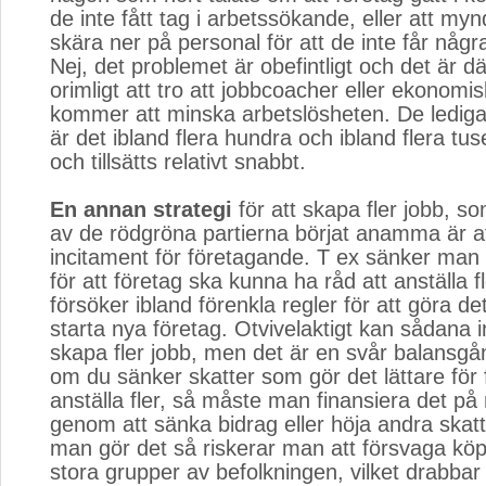
de inte fått tag i arbetssökande, eller att myn
skära ner på personal för att de inte får någ
Nej, det problemet är obefintligt och det är där
orimligt att tro att jobbcoacher eller ekonomi
kommer att minska arbetslösheten. De lediga
är det ibland flera hundra och ibland flera t
och tillsätts relativt snabbt.
En annan strategi
för att skapa fler jobb, so
av de rödgröna partierna börjat anamma är a
incitament för företagande. T ex sänker man 
för att företag ska kunna ha råd att anställa 
försöker ibland förenkla regler för att göra det
starta nya företag. Otvivelaktigt kan sådana 
skapa fler jobb, men det är en svår balansgån
om du sänker skatter som gör det lättare för 
anställa fler, så måste man finansiera det på 
genom att sänka bidrag eller höja andra skat
man gör det så riskerar man att försvaga kö
stora grupper av befolkningen, vilket drabbar 