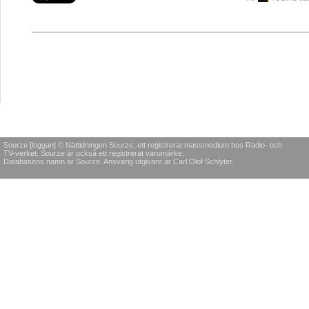
Sourze [loggan] © Nättidningen Sourze, ett registrerat massmedium hos Radio- och
TV-verket. Sourze är också ett registrerat varumärke.
Databasens namn är Sourze. Ansvarig utgivare är Carl Olof Schlyter.