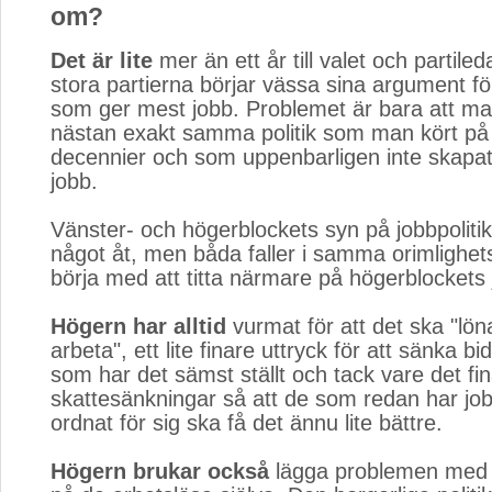
om?
Det är lite
mer än ett år till valet och partiled
stora partierna börjar vässa sina argument för 
som ger mest jobb. Problemet är bara att m
nästan exakt samma politik som man kört på
decennier och som uppenbarligen inte skapa
jobb.
Vänster- och högerblockets syn på jobbpolitik 
något åt, men båda faller i samma orimlighets
börja med att titta närmare på högerblockets j
Högern har alltid
vurmat för att det ska "löna 
arbeta", ett lite finare uttryck för att sänka b
som har det sämst ställt och tack vare det fi
skattesänkningar så att de som redan har job
ordnat för sig ska få det ännu lite bättre.
Högern brukar också
lägga problemen med a