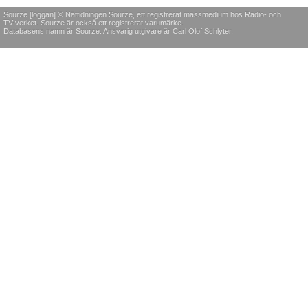
Sourze [loggan] © Nättidningen Sourze, ett registrerat massmedium hos Radio- och
TV-verket. Sourze är också ett registrerat varumärke.
Databasens namn är Sourze. Ansvarig utgivare är Carl Olof Schlyter.