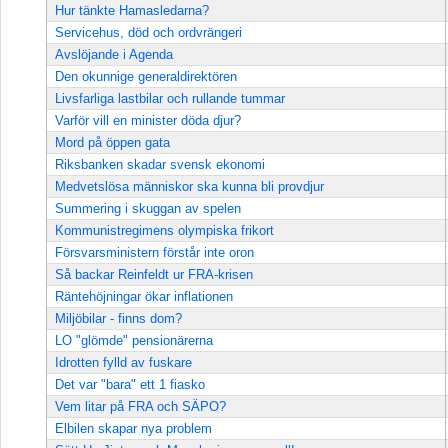
Hur tänkte Hamasledarna?
Servicehus, död och ordvrängeri
Avslöjande i Agenda
Den okunnige generaldirektören
Livsfarliga lastbilar och rullande tummar
Varför vill en minister döda djur?
Mord på öppen gata
Riksbanken skadar svensk ekonomi
Medvetslösa människor ska kunna bli provdjur
Summering i skuggan av spelen
Kommunistregimens olympiska frikort
Försvarsministern förstår inte oron
Så backar Reinfeldt ur FRA-krisen
Räntehöjningar ökar inflationen
Miljöbilar - finns dom?
LO "glömde" pensionärerna
Idrotten fylld av fuskare
Det var "bara" ett 1 fiasko
Vem litar på FRA och SÄPO?
Elbilen skapar nya problem