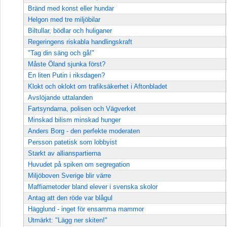
Bränd med konst eller hundar
Helgon med tre miljöbilar
Biltullar, bödlar och huliganer
Regeringens riskabla handlingskraft
"Tag din säng och gå!"
Måste Öland sjunka först?
En liten Putin i riksdagen?
Klokt och oklokt om trafiksäkerhet i Aftonbladet
Avslöjande uttalanden
Fartsyndarna, polisen och Vägverket
Minskad bilism minskad hunger
Anders Borg - den perfekte moderaten
Persson patetisk som lobbyist
Starkt av allianspartierna
Huvudet på spiken om segregation
Miljöboven Sverige blir värre
Maffiametoder bland elever i svenska skolor
Antag att den röde var blågul
Hägglund - inget för ensamma mammor
Utmärkt: "Lägg ner skiten!"