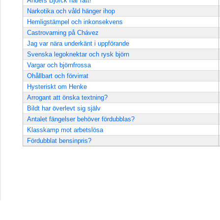
Anders Björck har rätt!
Narkotika och våld hänger ihop
Hemligstämpel och inkonsekvens
Castrovarning på Chávez
Jag var nära underkänt i uppförande
Svenska legoknektar och rysk björn
Vargar och björnfrossa
Ohållbart och förvirrat
Hysteriskt om Henke
Arrogant att önska textning?
Bildt har överlevt sig själv
Antalet fängelser behöver fördubblas?
Klasskamp mot arbetslösa
Fördubblat bensinpris?