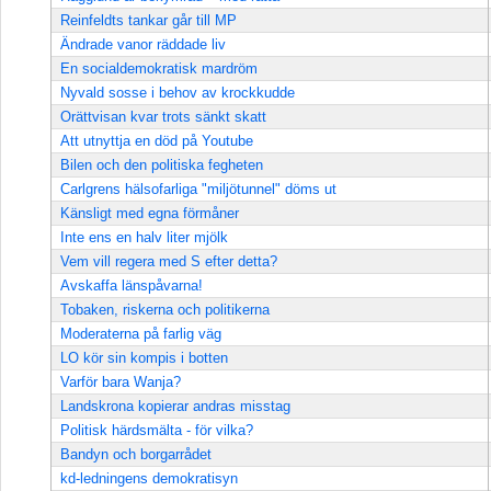
Reinfeldts tankar går till MP
Ändrade vanor räddade liv
En socialdemokratisk mardröm
Nyvald sosse i behov av krockkudde
Orättvisan kvar trots sänkt skatt
Att utnyttja en död på Youtube
Bilen och den politiska fegheten
Carlgrens hälsofarliga "miljötunnel" döms ut
Känsligt med egna förmåner
Inte ens en halv liter mjölk
Vem vill regera med S efter detta?
Avskaffa länspåvarna!
Tobaken, riskerna och politikerna
Moderaterna på farlig väg
LO kör sin kompis i botten
Varför bara Wanja?
Landskrona kopierar andras misstag
Politisk härdsmälta - för vilka?
Bandyn och borgarrådet
kd-ledningens demokratisyn