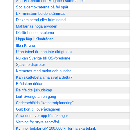
Sätt Hu Jintao och Mugabe i samma cell!
Socialdemokraterna på fel spår
Ex-ministern borde skämmas
Diskriminerad eller kriminerad
Mäklarnas höga arvoden
Därför brinner skolorna
Ligga lågt i Kinafrågan
Illa i Kiruna
Utan tvivel är man inte riktigt klok
Nu kan Sverige bli OS-föredöme
Självmordspiloter
Kremeras med tavlor och hundar
Kan skattebetalarna svälja detta?
Brådskan dödar
Reinfeldts julbudskap
Lort-Sverige än en gång
Cederschiölds "katastrofplanering"
Gult kort till överåklagaren
Alliansen river upp försäkringar
Varning för styrelseproffs!
Kvinnor betalar GP 100,000 kr för härskarteknik