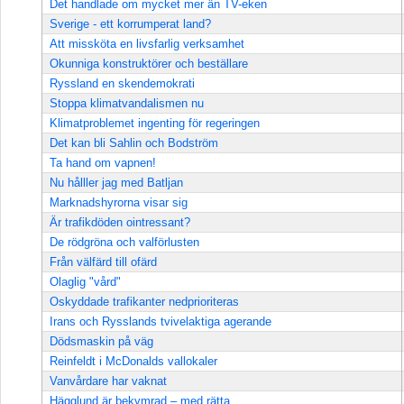
Det handlade om mycket mer än TV-eken
Sverige - ett korrumperat land?
Att missköta en livsfarlig verksamhet
Okunniga konstruktörer och beställare
Ryssland en skendemokrati
Stoppa klimatvandalismen nu
Klimatproblemet ingenting för regeringen
Det kan bli Sahlin och Bodström
Ta hand om vapnen!
Nu hålller jag med Batljan
Marknadshyrorna visar sig
Är trafikdöden ointressant?
De rödgröna och valförlusten
Från välfärd till ofärd
Olaglig "vård"
Oskyddade trafikanter nedprioriteras
Irans och Rysslands tvivelaktiga agerande
Dödsmaskin på väg
Reinfeldt i McDonalds vallokaler
Vanvårdare har vaknat
Hägglund är bekymrad – med rätta