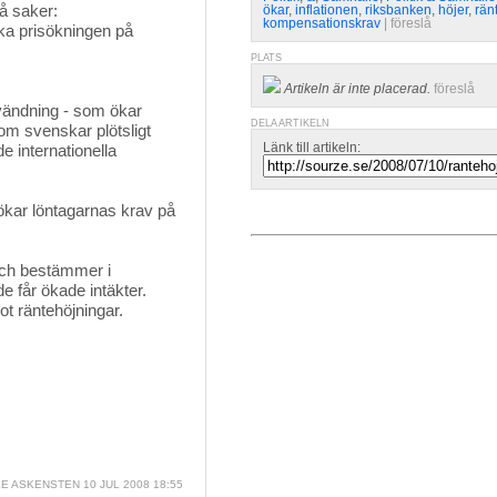
å saker:
ökar
,
inflationen
,
riksbanken
,
höjer
,
rän
kompensationskrav
| 
föreslå
rka prisökningen på
PLATS
Artikeln är inte placerad.
föreslå
vändning - som ökar
DELA ARTIKELN
 om svenskar plötsligt
Länk till artikeln:
e internationella
kar löntagarnas krav på 
och bestämmer i 
e får ökade intäkter.
t räntehöjningar.
E ASKENSTEN
10 JUL 2008 18:55