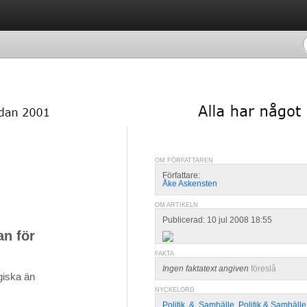
OM FÖRFATTAREN
Författare:
Åke Askensten
OM ARTIKELN
Publicerad: 10 jul 2008 18:55
an för
FAKTA
Ingen faktatext angiven
föreslå
iska än 
NYCKELORD
Politik
,
&
,
Samhälle
,
Politik & Samhälle