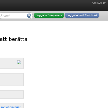
Om Sourze
Logga in / skapa anv.
Logga in med Facebook
,
räntehöjningar
,