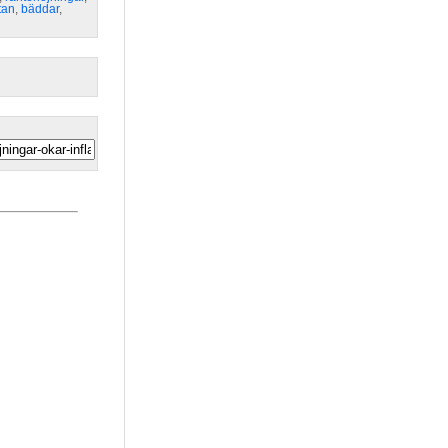
tan
,
bäddar
,