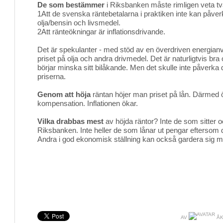
De som bestämmer
i Riksbanken måste rimligen veta tv
1Att de svenska räntebetalarna i praktiken inte kan påve
olja/bensin och livsmedel.
2Att ränteökningar är inflationsdrivande.
Det är spekulanter - med stöd av en överdriven energian
priset på olja och andra drivmedel. Det är naturligtvis bra
börjar minska sitt bilåkande. Men det skulle inte påverka d
priserna.
Genom att höja
räntan höjer man priset på lån. Därmed ö
kompensation. Inflationen ökar.
Vilka drabbas mest
av höjda räntor? Inte de som sitter 
Riksbanken. Inte heller de som lånar ut pengar eftersom d
Andra i god ekonomisk ställning kan också gardera sig mo
AV
ÅK