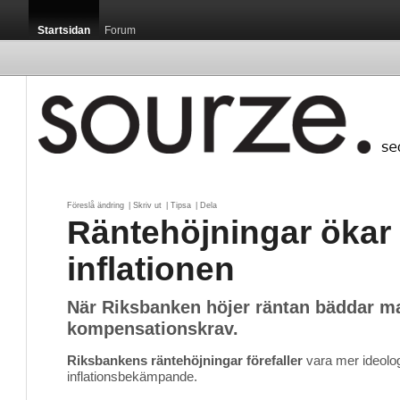
Startsidan
Forum
Föreslå ändring
| 
Skriv ut
| 
Tipsa
| 
Dela
Räntehöjningar ökar
inflationen
När Riksbanken höjer räntan bäddar m
kompensationskrav.
Riksbankens räntehöjningar förefaller
vara mer ideolog
inflationsbekämpande.