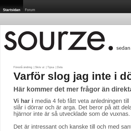
Startsidan
Forum
Föreslå ändring
| 
Skriv ut
| 
Tipsa
| 
Dela
Varför slog jag inte i d
Här kommer det mer frågor än direk
Vi har i
media 4 feb fått veta anledningen till
slår i dörrar och är arga. Det beror på att del
hjärnor inte är så utvecklade som de vuxnas.
Det är intressant och kanske till och med san