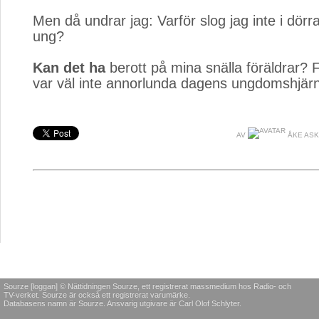
Men då undrar jag: Varför slog jag inte i dörra
ung?
Kan det ha
berott på mina snälla föräldrar? F
var väl inte annorlunda dagens ungdomshjär
AV
ÅKE AS
Sourze [loggan] © Nättidningen Sourze, ett registrerat massmedium hos Radio- och
TV-verket. Sourze är också ett registrerat varumärke.
Databasens namn är Sourze. Ansvarig utgivare är Carl Olof Schlyter.