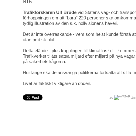
NTF.
Trafikforskaren Ulf Brüde
vid Statens väg- och transportf
förhoppningen om att "bara" 220 personer ska omkomma i
tydlig illustration av den s.k. nollvisionens haveri.
Det är inte överraskande - vem som helst kunde förstå att 
utan politisk bluff.
Detta elände - plus kopplingen till klimatfiaskot - kommer a
Trafikverket tillåts satsa miljard efter miljard på nya vägar i
på säkerhetsfrågorna.
Hur länge ska de ansvariga politikerna fortsätta att sitta
Livet är faktiskt viktigare än döden.
AV
ÅK