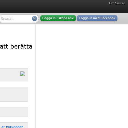
Om Sourze
Logga in / skapa anv.
Logga in med Facebook
,
är
,
trafikdöden
,