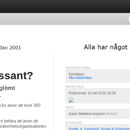
OM FÖRFATTAREN
essant?
Författare:
Åke Askensten
 glömt
OM ARTIKELN
Publicerad: 10 okt 2010 18:58
.
cks anse att över 300 
FAKTA
Ingen faktatext angiven
föreslå
e befara att även de
NYCKELORD
iksäkerhetsorganisationen
Politik
,
&
,
Samhälle
,
Politik & Samhälle