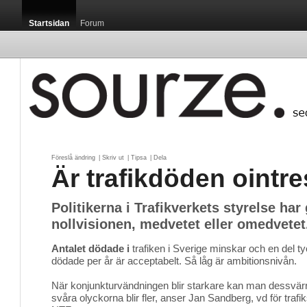
Startsidan
Forum
Föreslå ändring
| 
Skriv ut
| 
Tipsa
| 
Dela
Är trafikdöden ointr
Politikerna i Trafikverkets styrelse har
nollvisionen, medvetet eller omedvetet
Antalet dödade i
trafiken i Sverige minskar och en del ty
dödade per år är acceptabelt. Så låg är ambitionsnivån.
När konjunkturvändningen blir starkare kan man dessvärr
svåra olyckorna blir fler, anser Jan Sandberg, vd för traf