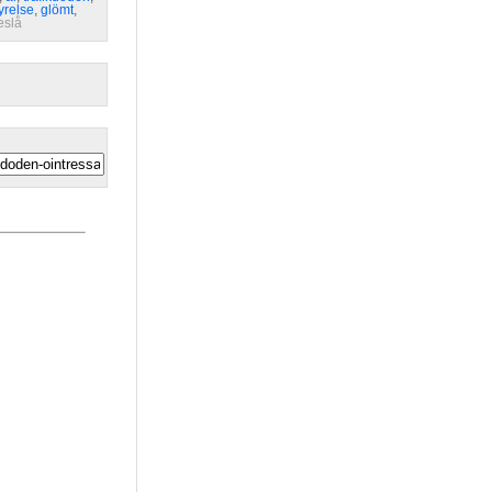
yrelse
,
glömt
,
eslå