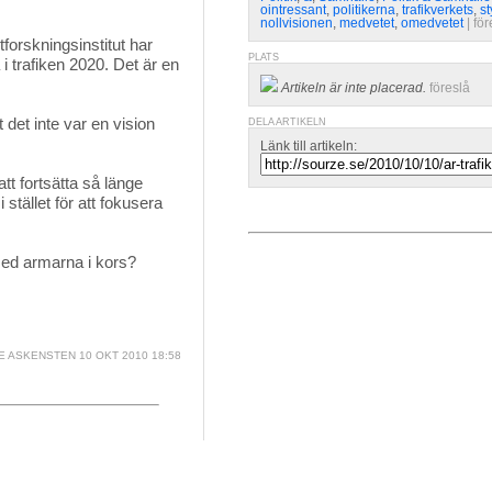
ointressant
,
politikerna
,
trafikverkets
,
st
nollvisionen
,
medvetet
,
omedvetet
| 
för
orskningsinstitut har 
PLATS
 trafiken 2020. Det är en
Artikeln är inte placerad.
föreslå
det inte var en vision
DELA ARTIKELN
Länk till artikeln:
tt fortsätta så länge
 stället för att fokusera
 med armarna i kors?
E ASKENSTEN
10 OKT 2010 18:58