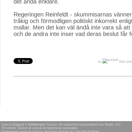
det ändå enklare.
Regeringen Reinfeldt - skummisarnas vänner
tråkig och förmodligen politiskt inkorrekt enligt
mallar. Men det kan väl ändå inte vara så att
och de andra inte inser vad deras beslut får f
AV
ÅKE AS
Sourze [loggan] © Nättidningen Sourze, ett registrerat massmedium hos Radio- och
TV-verket. Sourze är också ett registrerat varumärke.
Databasens namn är Sourze. Ansvarig utgivare är Carl Olof Schlyter.