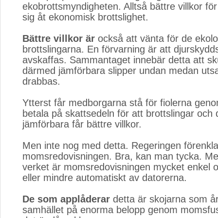
ekobrottsmyndigheten. Alltså bättre villkor f
sig åt ekonomisk brottslighet.
Bättre villkor är
också att vänta för de ekolo
brottslingarna. En förvarning är att djursky
avskaffas. Sammantaget innebär detta att sk
därmed jämförbara slipper undan medan utsa
drabbas.
Ytterst får medborgarna stå för fiolerna gen
betala på skattsedeln för att brottslingar oc
jämförbara får bättre villkor.
Men inte nog med detta. Regeringen förenkl
momsredovisningen. Bra, kan man tycka. Men
verket är momsredovisningen mycket enkel o
eller mindre automatiskt av datorerna.
De som applåderar
detta är skojarna som årl
samhället på enorma belopp genom momsfus