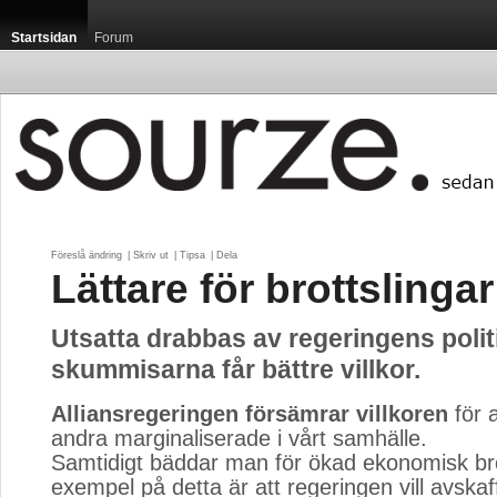
Startsidan
Forum
Föreslå ändring
| 
Skriv ut
| 
Tipsa
| 
Dela
Lättare för brottslingar
Utsatta drabbas av regeringens poli
skummisarna får bättre villkor.
Alliansregeringen försämrar villkoren
för a
andra marginaliserade i vårt samhälle.
Samtidigt bäddar man för ökad ekonomisk brott
exempel på detta är att regeringen vill avskaf