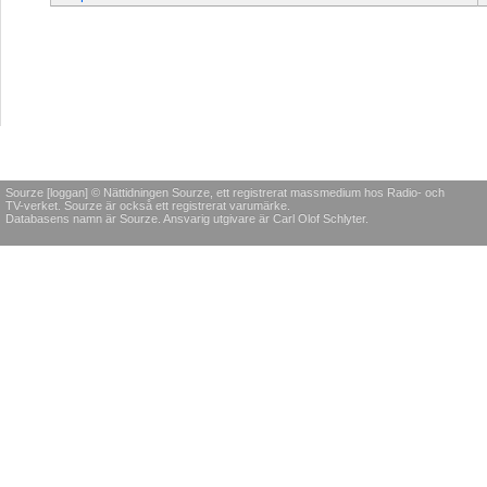
Sourze [loggan] © Nättidningen Sourze, ett registrerat massmedium hos Radio- och
TV-verket. Sourze är också ett registrerat varumärke.
Databasens namn är Sourze. Ansvarig utgivare är Carl Olof Schlyter.