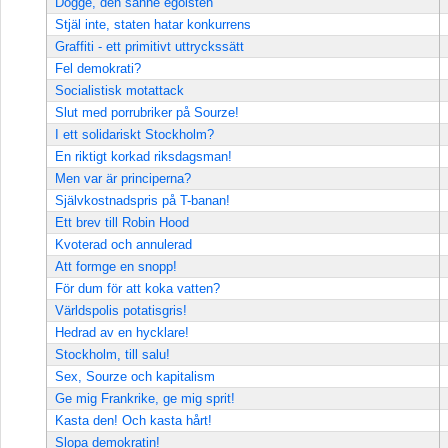
Dogge, den sanne egoisten
Stjäl inte, staten hatar konkurrens
Graffiti - ett primitivt uttryckssätt
Fel demokrati?
Socialistisk motattack
Slut med porrubriker på Sourze!
I ett solidariskt Stockholm?
En riktigt korkad riksdagsman!
Men var är principerna?
Självkostnadspris på T-banan!
Ett brev till Robin Hood
Kvoterad och annulerad
Att formge en snopp!
För dum för att koka vatten?
Världspolis potatisgris!
Hedrad av en hycklare!
Stockholm, till salu!
Sex, Sourze och kapitalism
Ge mig Frankrike, ge mig sprit!
Kasta den! Och kasta hårt!
Slopa demokratin!