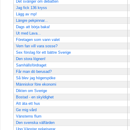
Det svänger om debatten
Jag fick 136 kryss
Lägg av mp!
Längre pekpinnar...
Dags att börja baka!
Ut med Lava...
Företagen som vann valet
Vem fan vill vara sosse?
Sex förslag för ett bättre Sverige
Den stora lögnen!
Samhällsfördraget
Får man dö berusad?
Så blev jag högerspöke
Människor före ekonomi
Dikten om Sverige
Bostad - en skyldighet
Att äta ett hus
Ge mig vård
Vänsterns flum
Den svenska välfärden
Ung Vänster polariserar