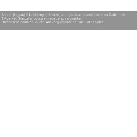
Sourze [loggan] © Nättidningen Sourze, ett registrerat massmedium hos Radio- och
TV-verket. Sourze är också ett registrerat varumärke.
Databasens namn är Sourze. Ansvarig utgivare är Carl Olof Schlyter.