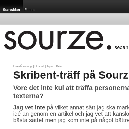
Startsidan
Forum
Föreslå ändring
| 
Skriv ut
| 
Tipsa
| 
Dela
Skribent-träff på Sour
Vore det inte kul att träffa personer
texterna?
Jag vet inte
på vilket annat sätt jag ska mar
idé än genom en artikel och jag vet att kanske
bästa sättet men jag kom inte på något bättr