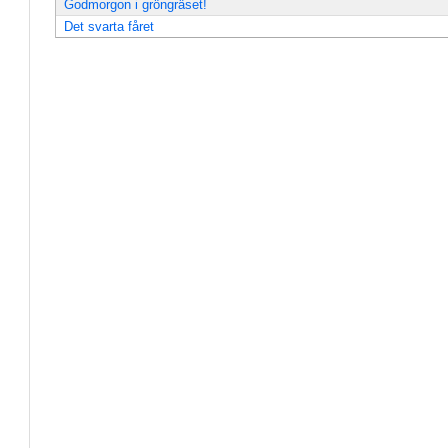
Godmorgon i gröngräset!
Det svarta fåret