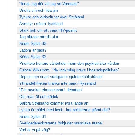
"Innan jag dör vill jag se Varanasi"
Dricka vin och lida pin
Tyskar och vildsvin tar över Småland
Äventyr i södra Tyskland
Stark bok om att vara HIV-positiv
Jag hittade rätt till slut
Söder Själar 33
Lagom är bäst?
Söder Själar 32
Prioritera kortare väntetider inom den psykiatriska vården
Gabriel Wikström: "Ny inriktning krävs i bostadspolitiken"
Depression snart vanligaste sjukdomstillståndet
Yttrandefriheten kränks inte bara i Ryssland
"För mycket ekonomiprat i debatten"
Om mat, öl och kärlek
Barbra Streisand kommer lysa länge än
Lycka är målet med livet - har politikerna glömt det?
Söder Själar 31
Sverigedemokraterna förbjuder rasistiska utspel
Vart är vi på väg?