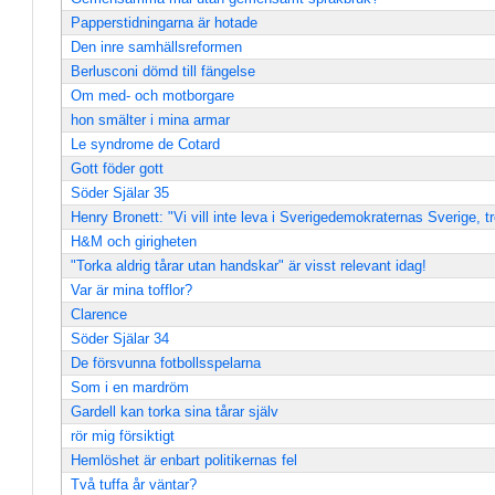
Papperstidningarna är hotade
Den inre samhällsreformen
Berlusconi dömd till fängelse
Om med- och motborgare
hon smälter i mina armar
Le syndrome de Cotard
Gott föder gott
Söder Själar 35
Henry Bronett: "Vi vill inte leva i Sverigedemokraternas Sverige, t
H&M och girigheten
"Torka aldrig tårar utan handskar" är visst relevant idag!
Var är mina tofflor?
Clarence
Söder Själar 34
De försvunna fotbollsspelarna
Som i en mardröm
Gardell kan torka sina tårar själv
rör mig försiktigt
Hemlöshet är enbart politikernas fel
Två tuffa år väntar?