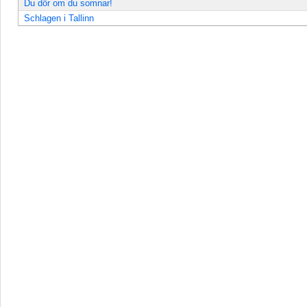
Du dör om du somnar!
Schlagen i Tallinn