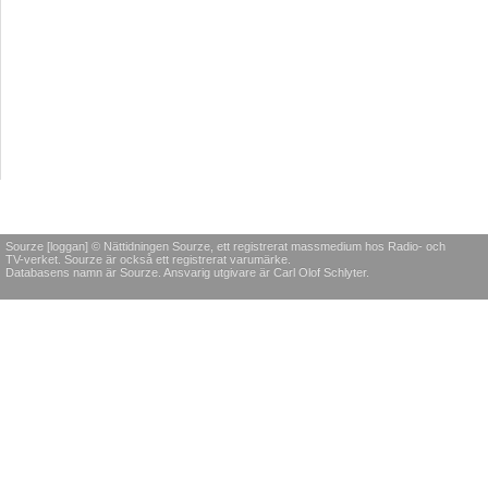
Sourze [loggan] © Nättidningen Sourze, ett registrerat massmedium hos Radio- och
TV-verket. Sourze är också ett registrerat varumärke.
Databasens namn är Sourze. Ansvarig utgivare är Carl Olof Schlyter.