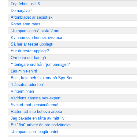
Frysfeber - del 6
Domarjävel!
Aftonbladet är sexistisk
Köttet som ratas
"Jumpamajjens" sista ? ord
Kvinnan och hennes överman
Så här är testet upplagt!
Hur är testet upplagt?
Om huru det kan gå
Ytterligare ord från "jumpamajjen"
Läs min t-shirt!
Bajs, kola och falukorv på Spy Bar
"Låtsatsstudenten"
Vinterminnen
Världens sämsta sex-expert
Sveket mot pensionärerna!
Rätten att inte behöva arbeta
Jag bakade en tårta av mitt liv
Ett "fint" arbete är inte nödvändigt
"Jumpamajjen" begär ordet