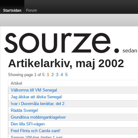
Startsidan
Forum
Artikelarkiv, maj 2002 
Showing page 1 of 5: 
1
2
3
4
5
Artikel
Välkomna till VM Senegal
Jag älskar att älska Senegal
Ivar i Duvemåla berättar, del 2
Rädda Sverige!
Grundlösa mobbinganklagelser
Den lilla SFI-vägen
Fred Flinta och Carola sant!
Sannas VM-tips lördag 1 juni