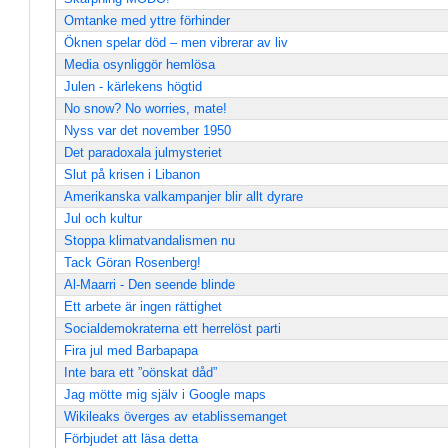
Omtanke med yttre förhinder
Öknen spelar död – men vibrerar av liv
Media osynliggör hemlösa
Julen - kärlekens högtid
No snow? No worries, mate!
Nyss var det november 1950
Det paradoxala julmysteriet
Slut på krisen i Libanon
Amerikanska valkampanjer blir allt dyrare
Jul och kultur
Stoppa klimatvandalismen nu
Tack Göran Rosenberg!
Al-Maarri - Den seende blinde
Ett arbete är ingen rättighet
Socialdemokraterna ett herrelöst parti
Fira jul med Barbapapa
Inte bara ett ”oönskat dåd”
Jag mötte mig själv i Google maps
Wikileaks överges av etablissemanget
Förbjudet att läsa detta