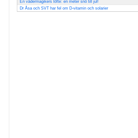
En vädermagikers löfte: en meter snö till jul!
Dr Åsa och SVT har fel om D-vitamin och solarier