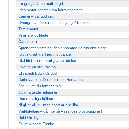
En god jul är en måttfull jul
Idag röstar senaten om kärnvapenavtal
Cancer – var god dröj
Sverige har fått sin första "nyttiga" terrorist
Tomtemötet
Vi är alla obildade
Ökenstorm
Sprängattentatet bär den ensamme galningens prägel
Idiotiskt att äta Treo mot cancer
Stablitet eller oformlig cirkelrörelse
Livet är en stor tävling
Elizabeth Edwards död
Dårfinkar och dönickar i The Romantics
Jag vill att du famnar mig
Obama tänder julgranen
Den ofrivillige hjälten
Ni gillar olika - men snart är alla lika
Världsledare – gå inte på Assanges provokationer!
Hold On Tight
Fallet Vincent Franke