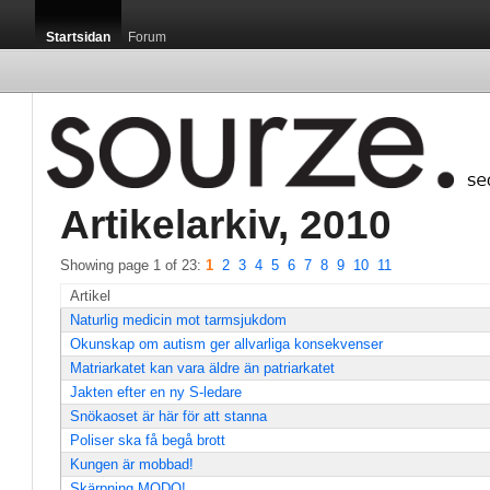
Startsidan
Forum
Artikelarkiv, 2010 
Showing page 1 of 23: 
1
2
3
4
5
6
7
8
9
10
11
Artikel
Naturlig medicin mot tarmsjukdom
Okunskap om autism ger allvarliga konsekvenser
Matriarkatet kan vara äldre än patriarkatet
Jakten efter en ny S-ledare
Snökaoset är här för att stanna
Poliser ska få begå brott
Kungen är mobbad!
Skärpning MODO!