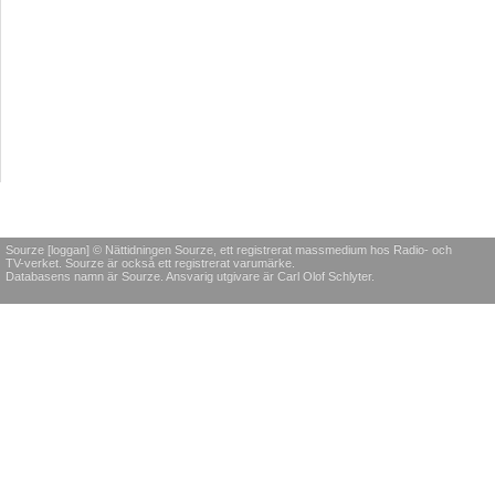
Sourze [loggan] © Nättidningen Sourze, ett registrerat massmedium hos Radio- och
TV-verket. Sourze är också ett registrerat varumärke.
Databasens namn är Sourze. Ansvarig utgivare är Carl Olof Schlyter.