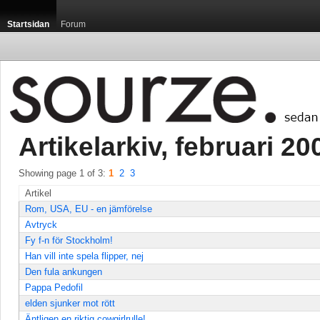
Startsidan
Forum
Artikelarkiv, februari 200
Showing page 1 of 3: 
1
2
3
Artikel
Rom, USA, EU - en jämförelse
Avtryck
Fy f-n för Stockholm!
Han vill inte spela flipper, nej
Den fula ankungen
Pappa Pedofil
elden sjunker mot rött
Äntligen en riktig cowgirlrulle!