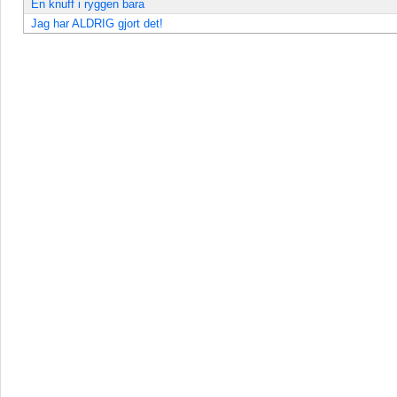
En knuff i ryggen bara
Jag har ALDRIG gjort det!