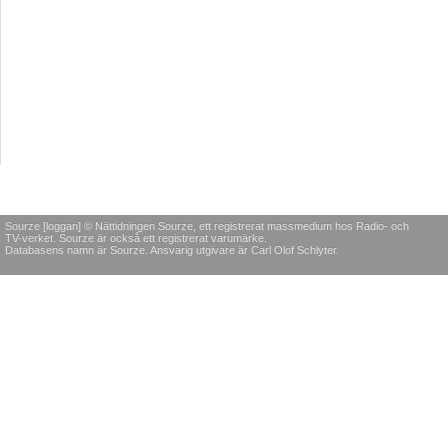
Sourze [loggan] © Nättidningen Sourze, ett registrerat massmedium hos Radio- och
TV-verket. Sourze är också ett registrerat varumärke.
Databasens namn är Sourze. Ansvarig utgivare är Carl Olof Schlyter.