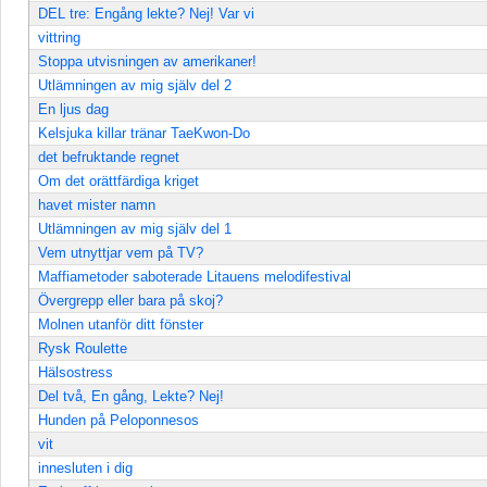
DEL tre: Engång lekte? Nej! Var vi
vittring
Stoppa utvisningen av amerikaner!
Utlämningen av mig själv del 2
En ljus dag
Kelsjuka killar tränar TaeKwon-Do
det befruktande regnet
Om det orättfärdiga kriget
havet mister namn
Utlämningen av mig själv del 1
Vem utnyttjar vem på TV?
Maffiametoder saboterade Litauens melodifestival
Övergrepp eller bara på skoj?
Molnen utanför ditt fönster
Rysk Roulette
Hälsostress
Del två, En gång, Lekte? Nej!
Hunden på Peloponnesos
vit
innesluten i dig