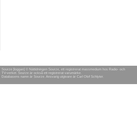
Sourze [loggan] © Nättidningen Sourze, ett registrerat massmedium hos Radio- och
TV-verket. Sourze är också ett registrerat varumärke.
Databasens namn är Sourze. Ansvarig utgivare är Carl Olof Schlyter.