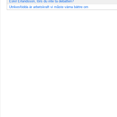
Eskil Erlandsson, törs du inte ta debatten?
Utrikesfödda är arbetskraft vi måste värna bättre om