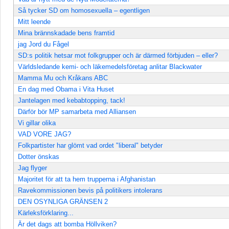
Så tycker SD om homosexuella – egentligen
Mitt leende
Mina brännskadade bens framtid
jag Jord du Fågel
SD:s politik hetsar mot folkgrupper och är därmed förbjuden – eller?
Världsledande kemi- och läkemedelsföretag anlitar Blackwater
Mamma Mu och Kråkans ABC
En dag med Obama i Vita Huset
Jantelagen med kebabtopping, tack!
Därför bör MP samarbeta med Alliansen
Vi gillar olika
VAD VORE JAG?
Folkpartister har glömt vad ordet "liberal" betyder
Dotter önskas
Jag flyger
Majoritet för att ta hem trupperna i Afghanistan
Ravekommissionen bevis på politikers intolerans
DEN OSYNLIGA GRÄNSEN 2
Kärleksförklaring...
Är det dags att bomba Höllviken?