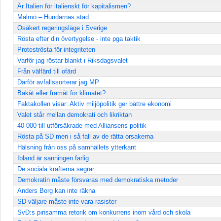
Är Italien för italienskt för kapitalismen?
Malmö – Hundarnas stad
Osäkert regeringsläge i Sverige
Rösta efter din övertygelse - inte pga taktik
Proteströsta för integriteten
Varför jag röstar blankt i Riksdagsvalet
Från välfärd till ofärd
Därför avfallssorterar jag MP
Bakåt eller framåt för klimatet?
Faktakollen visar: Aktiv miljöpolitik ger bättre ekonomi
Valet står mellan demokrati och likriktan
40 000 till utförsäkrade med Alliansens politik
Rösta på SD men i så fall av de rätta orsakerna
Hälsning från oss på samhällets ytterkant
Ibland är sanningen farlig
De sociala krafterna segrar
Demokratin måste försvaras med demokratiska metoder
Anders Borg kan inte räkna
SD-väljare måste inte vara rasister
SvD:s pinsamma retorik om konkurrens inom vård och skola