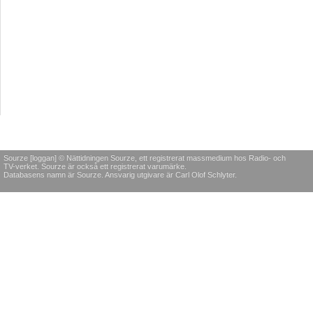
Sourze [loggan] © Nättidningen Sourze, ett registrerat massmedium hos Radio- och
TV-verket. Sourze är också ett registrerat varumärke.
Databasens namn är Sourze. Ansvarig utgivare är Carl Olof Schlyter.