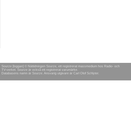
Sourze [loggan] © Nättidningen Sourze, ett registrerat massmedium hos Radio- och
TV-verket. Sourze är också ett registrerat varumärke.
Databasens namn är Sourze. Ansvarig utgivare är Carl Olof Schlyter.