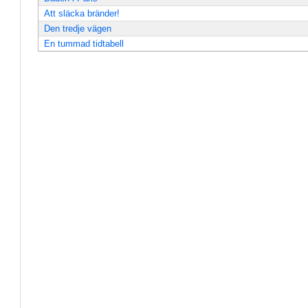
Att släcka bränder!
Den tredje vägen
En tummad tidtabell