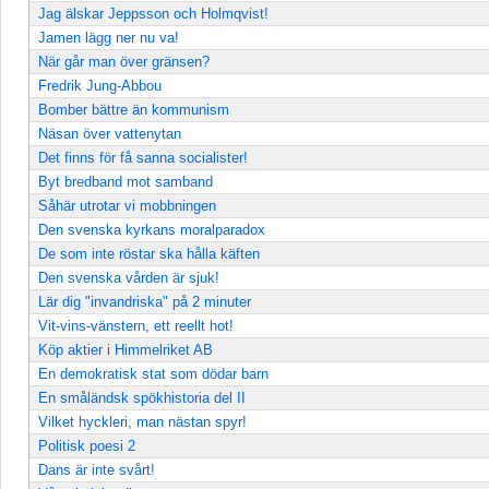
Jag älskar Jeppsson och Holmqvist!
Jamen lägg ner nu va!
När går man över gränsen?
Fredrik Jung-Abbou
Bomber bättre än kommunism
Näsan över vattenytan
Det finns för få sanna socialister!
Byt bredband mot samband
Såhär utrotar vi mobbningen
Den svenska kyrkans moralparadox
De som inte röstar ska hålla käften
Den svenska vården är sjuk!
Lär dig "invandriska" på 2 minuter
Vit-vins-vänstern, ett reellt hot!
Köp aktier i Himmelriket AB
En demokratisk stat som dödar barn
En småländsk spökhistoria del II
Vilket hyckleri, man nästan spyr!
Politisk poesi 2
Dans är inte svårt!