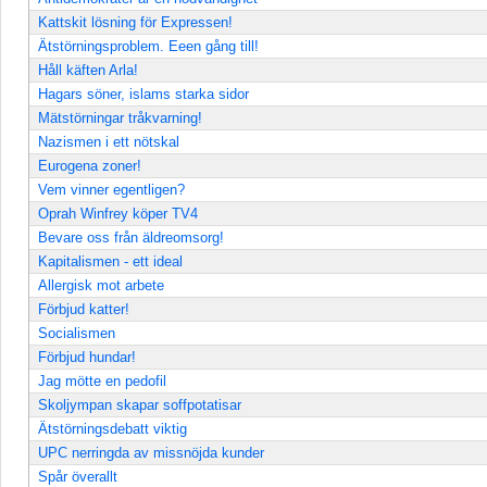
Kattskit lösning för Expressen!
Ätstörningsproblem. Eeen gång till!
Håll käften Arla!
Hagars söner, islams starka sidor
Mätstörningar tråkvarning!
Nazismen i ett nötskal
Eurogena zoner!
Vem vinner egentligen?
Oprah Winfrey köper TV4
Bevare oss från äldreomsorg!
Kapitalismen - ett ideal
Allergisk mot arbete
Förbjud katter!
Socialismen
Förbjud hundar!
Jag mötte en pedofil
Skoljympan skapar soffpotatisar
Ätstörningsdebatt viktig
UPC nerringda av missnöjda kunder
Spår överallt