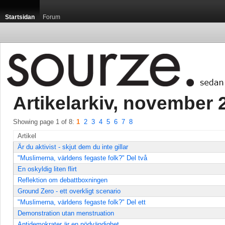
Startsidan
Forum
Artikelarkiv, november 2
Showing page 1 of 8: 
1
2
3
4
5
6
7
8
Artikel
Är du aktivist - skjut dem du inte gillar
"Muslimerna, världens fegaste folk?" Del två
En oskyldig liten flirt
Reflektion om debattboxningen
Ground Zero - ett overkligt scenario
"Muslimerna, världens fegaste folk?" Del ett
Demonstration utan menstruation
Antidemokrater är en nödvändighet