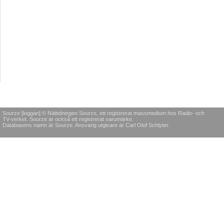
Sourze [loggan] © Nättidningen Sourze, ett registrerat massmedium hos Radio- och
TV-verket. Sourze är också ett registrerat varumärke.
Databasens namn är Sourze. Ansvarig utgivare är Carl Olof Schlyter.