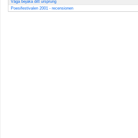
Våga bejaka ditt ursprung
Poesifestivalen 2001 - recensionen