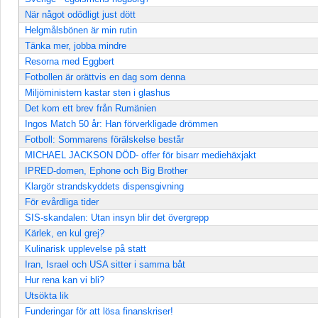
När något odödligt just dött
Helgmålsbönen är min rutin
Tänka mer, jobba mindre
Resorna med Eggbert
Fotbollen är orättvis en dag som denna
Miljöministern kastar sten i glashus
Det kom ett brev från Rumänien
Ingos Match 50 år: Han förverkligade drömmen
Fotboll: Sommarens förälskelse består
MICHAEL JACKSON DÖD- offer för bisarr mediehäxjakt
IPRED-domen, Ephone och Big Brother
Klargör strandskyddets dispensgivning
För evårdliga tider
SIS-skandalen: Utan insyn blir det övergrepp
Kärlek, en kul grej?
Kulinarisk upplevelse på statt
Iran, Israel och USA sitter i samma båt
Hur rena kan vi bli?
Utsökta lik
Funderingar för att lösa finanskriser!