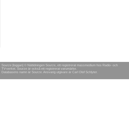
Sourze [loggan] © Nättidningen Sourze, ett registrerat massmedium hos Radio- och
TV-verket. Sourze är också ett registrerat varumärke.
Databasens namn är Sourze. Ansvarig utgivare är Carl Olof Schlyter.