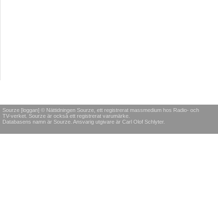
Sourze [loggan] © Nättidningen Sourze, ett registrerat massmedium hos Radio- och
TV-verket. Sourze är också ett registrerat varumärke.
Databasens namn är Sourze. Ansvarig utgivare är Carl Olof Schlyter.