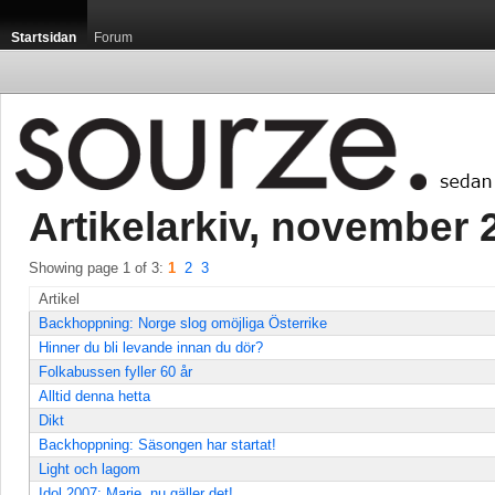
Startsidan
Forum
Artikelarkiv, november 2
Showing page 1 of 3: 
1
2
3
Artikel
Backhoppning: Norge slog omöjliga Österrike
Hinner du bli levande innan du dör?
Folkabussen fyller 60 år
Alltid denna hetta
Dikt
Backhoppning: Säsongen har startat!
Light och lagom
Idol 2007: Marie, nu gäller det!