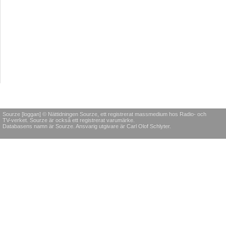
Sourze [loggan] © Nättidningen Sourze, ett registrerat massmedium hos Radio- och
TV-verket. Sourze är också ett registrerat varumärke.
Databasens namn är Sourze. Ansvarig utgivare är Carl Olof Schlyter.