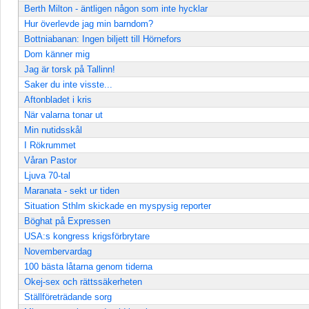
Berth Milton - äntligen någon som inte hycklar
Hur överlevde jag min barndom?
Bottniabanan: Ingen biljett till Hörnefors
Dom känner mig
Jag är torsk på Tallinn!
Saker du inte visste...
Aftonbladet i kris
När valarna tonar ut
Min nutidsskål
I Rökrummet
Våran Pastor
Ljuva 70-tal
Maranata - sekt ur tiden
Situation Sthlm skickade en myspysig reporter
Böghat på Expressen
USA:s kongress krigsförbrytare
Novembervardag
100 bästa låtarna genom tiderna
Okej-sex och rättssäkerheten
Ställföreträdande sorg