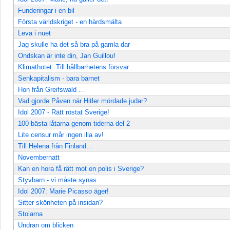
Funderingar i en bil
Första världskriget - en härdsmälta
Leva i nuet
Jag skulle ha det så bra på gamla dar
Ondskan är inte din, Jan Guillou!
Klimathotet: Till hållbarhetens försvar
Senkapitalism - bara barnet
Hon från Greifswald …
Vad gjorde Påven när Hitler mördade judar?
Idol 2007 - Rätt röstat Sverige!
100 bästa låtarna genom tiderna del 2
Lite censur mår ingen illa av!
Till Helena från Finland...
Novembernatt
Kan en hora få rätt mot en polis i Sverige?
Styvbarn - vi måste synas
Idol 2007: Marie Picasso äger!
Sitter skönheten på insidan?
Stolarna
Undran om blicken