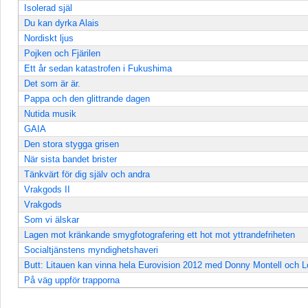
Isolerad själ
Du kan dyrka Alais
Nordiskt ljus
Pojken och Fjärilen
Ett år sedan katastrofen i Fukushima
Det som är är.
Pappa och den glittrande dagen
Nutida musik
GAIA
Den stora stygga grisen
När sista bandet brister
Tänkvärt för dig själv och andra
Vrakgods II
Vrakgods
Som vi älskar
Lagen mot kränkande smygfotografering ett hot mot yttrandefriheten
Socialtjänstens myndighetshaveri
Butt: Litauen kan vinna hela Eurovision 2012 med Donny Montell och Lo
På väg uppför trapporna