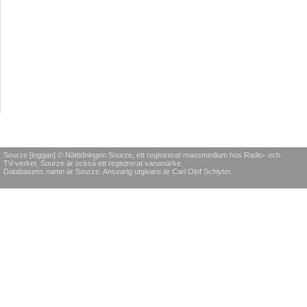
Sourze [loggan] © Nättidningen Sourze, ett registrerat massmedium hos Radio- och
TV-verket. Sourze är också ett registrerat varumärke.
Databasens namn är Sourze. Ansvarig utgivare är Carl Olof Schlyter.