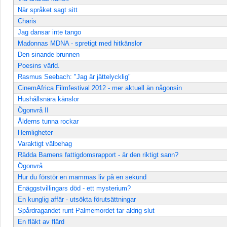
När språket sagt sitt
Charis
Jag dansar inte tango
Madonnas MDNA - spretigt med hitkänslor
Den sinande brunnen
Poesins värld.
Rasmus Seebach: "Jag är jättelycklig"
CinemAfrica Filmfestival 2012 - mer aktuell än någonsin
Hushållsnära känslor
Ögonvrå II
Ålderns tunna rockar
Hemligheter
Varaktigt välbehag
Rädda Barnens fattigdomsrapport - är den riktigt sann?
Ögonvrå
Hur du förstör en mammas liv på en sekund
Enäggstvillingars död - ett mysterium?
En kunglig affär - utsökta förutsättningar
Spårdragandet runt Palmemordet tar aldrig slut
En fläkt av flärd