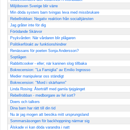
Miljöboven Sverige blir värre
Min döda systers barn tvingas leva med missbrukare
Rebellrobban: Negativ reaktion från socialtjänsten
Jag gråter inte för dig
Förödande Skärvor
Psykvården: När vårdaren blir plågaren
Politikerförakt av funktionshindrer
Renässans för poeten Sonja Andersson?
Soptågen
Rabbittcooker - eller; när kaninen slog tillbaka
Bokrecension: "La Famiglia" av Emilio Ingrosso
Medier manipulerar oss ständigt
Bokrecension: "Mord i skärhamn"
Linda Rosing: Återträff med gamla tjejgänget
Rebellrobban - medborgare av fel sort?
Doers och talkers
Dina barn har rätt till din tid
Nu är jag mogen att besöka mitt ursprungsland
Sommarsäsongen för backhoppning närmar sig
Älskade vi kan döda varandra i natt