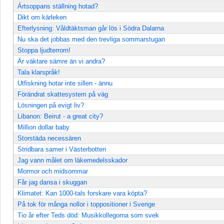
Ärtsoppans ställning hotad?
Dikt om kärleken
Efterlysning: Våldtäktsman går lös i Södra Dalarna
Nu ska det jobbas med den trevliga sommarstugan
Stoppa ljudterrorn!
Är väktare sämre än vi andra?
Tala klarspråk!
Utfiskning hotar inte sillen - ännu
Förändrat skattesystem på väg
Lösningen på evigt liv?
Libanon: Beirut - a great city?
Million dollar baby
Storstäda necessären
Stridbara samer i Västerbotten
Jag vann målet om läkemedelsskador
Mormor och midsommar
Får jag dansa i skuggan
Klimatet: Kan 1000-tals forskare vara köpta?
På tok för många nollor i toppositioner i Sverige
Tio år efter Teds död: Musikkollegorna som svek