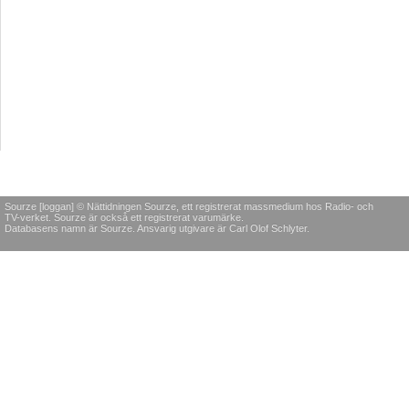
Sourze [loggan] © Nättidningen Sourze, ett registrerat massmedium hos Radio- och
TV-verket. Sourze är också ett registrerat varumärke.
Databasens namn är Sourze. Ansvarig utgivare är Carl Olof Schlyter.