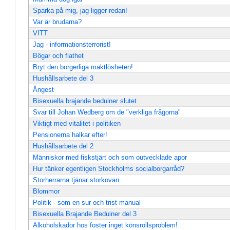
Sparka på mig, jag ligger redan!
Var är brudarna?
VITT
Jag - informationsterrorist!
Bögar och flathet
Bryt den borgerliga maktlösheten!
Hushållsarbete del 3
Ångest
Bisexuella brajande beduiner slutet
Svar till Johan Wedberg om de "verkliga frågorna"
Viktigt med vitalitet i politiken
Pensionerna halkar efter!
Hushållsarbete del 2
Människor med fiskstjärt och som outvecklade apor
Hur tänker egentligen Stockholms socialborgarråd?
Storherrarna tjänar storkovan
Blommor
Politik - som en sur och trist manual
Bisexuella Brajande Beduiner del 3
Alkoholskador hos foster inget könsrollsproblem!