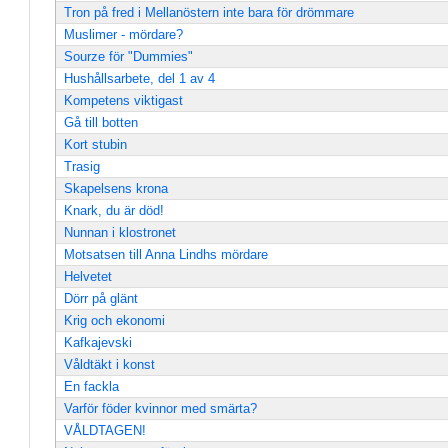
Tron på fred i Mellanöstern inte bara för drömmare
Muslimer - mördare?
Sourze för "Dummies"
Hushållsarbete, del 1 av 4
Kompetens viktigast
Gå till botten
Kort stubin
Trasig
Skapelsens krona
Knark, du är död!
Nunnan i klostronet
Motsatsen till Anna Lindhs mördare
Helvetet
Dörr på glänt
Krig och ekonomi
Kafkajevski
Våldtäkt i konst
En fackla
Varför föder kvinnor med smärta?
VÅLDTAGEN!