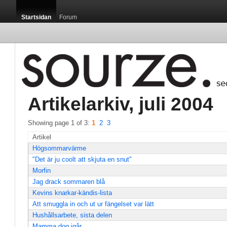
Startsidan
Forum
Artikelarkiv, juli 2004 
Showing page 1 of 3: 
1
2
3
Artikel
Högsommarvärme
"Det är ju coolt att skjuta en snut"
Morfin
Jag drack sommaren blå
Kevins knarkar-kändis-lista
Att smuggla in och ut ur fängelset var lätt
Hushållsarbete, sista delen
Mamma dog igår