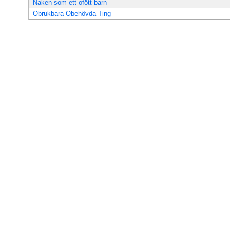
Naken som ett ofött barn
Obrukbara Obehövda Ting