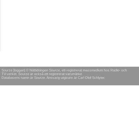
Sourze [loggan] © Nättidningen Sourze, ett registrerat massmedium hos Radio- och
TV-verket. Sourze är också ett registrerat varumärke.
Databasens namn är Sourze. Ansvarig utgivare är Carl Olof Schlyter.