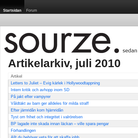
Startsidan
Forum
Artikelarkiv, juli 2010 
Artikel
Letters to Juliet – Evig kärlek i Hollywoodtappning
Intern kritik och avhopp inom SD
På jakt efter vampyrer
Våldtäkt av barn ger alldeles för milda straff
Efter järnridån kom hjärnridån
Tyst om frihet och integritet i valrörelsen
BP lagade inte skada innan läckan – ville spara pengar
Förhandlingen
Allt du behöver veta för att skaffa jobb