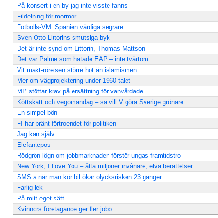
På konsert i en by jag inte visste fanns
Fildelning för mormor
Fotbolls-VM: Spanien värdiga segrare
Sven Otto Littorins smutsiga byk
Det är inte synd om Littorin, Thomas Mattson
Det var Palme som hatade EAP – inte tvärtom
Vit makt-rörelsen större hot än islamismen
Mer om vägprojektering under 1960-talet
MP stöttar krav på ersättning för vanvårdade
Köttskatt och vegomåndag – så vill V göra Sverige grönare
En simpel bön
FI har bränt förtroendet för politiken
Jag kan själv
Elefantepos
Rödgrön lögn om jobbmarknaden förstör ungas framtidstro
New York, I Love You – åtta miljoner invånare, elva berättelser
SMS:a när man kör bil ökar olycksrisken 23 gånger
Farlig lek
På mitt eget sätt
Kvinnors företagande ger fler jobb