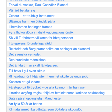
Farväl du vackre, Raúl González Blanco!
Välfärd betalar sig
Censur – ett trubbigt instrument
Bläsinge hamn en öländsk pärla
Liberalismen har ingen framtid
Fyra flickor döda i indiskt vaccinationsförsök
Så vill Fi förbättra villkoren för hbtq-personer
I tv-spelens förunderliga värld
Reinfeldt och Borg pratar hellre om schlager än ekonomi
Det svenska vemodet
Den hundrade människan
Det är klart man skall få köpa sex
Till havs i gul-svart skrud
RIT-avdrag för IT-tjänster i hemmet skulle ge unga jobb
Konsten att gå vidare
Få stopp på förtrycket – ge alla kvinnor från Iran asyl
Littorins avgång tragisk följd av feministernas korkade sexköpslag
Satsa på shoppinghelg i Manchester
Att fylla 50 år är botten
Klimatalarmet lika påhittat som 80-talets skogsdöd