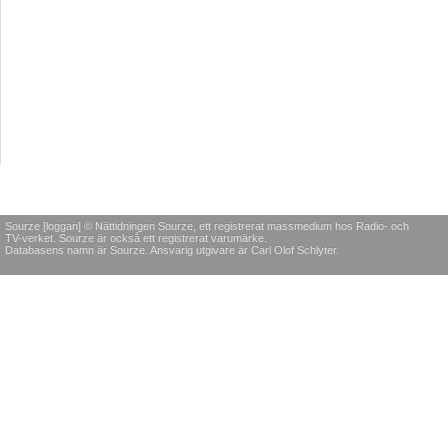
Sourze [loggan] © Nättidningen Sourze, ett registrerat massmedium hos Radio- och
TV-verket. Sourze är också ett registrerat varumärke.
Databasens namn är Sourze. Ansvarig utgivare är Carl Olof Schlyter.