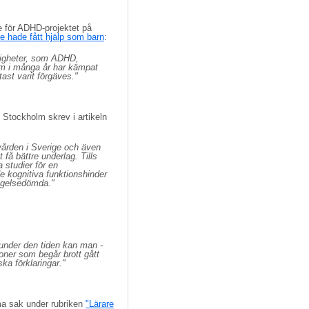
e för ADHD-projektet på 
 hade fått hjälp som barn
:
righeter, som ADHD,
om i många år har kämpat
tast varit förgäves."
Stockholm skrev i artikeln 
vården i Sverige och även
få bättre underlag. Tills
 studier för en
 kognitiva funktionshinder
ngelsedömda."
 under den tiden kan man -
soner som begår brott gått
ka förklaringar."
a sak under rubriken
"Lärare