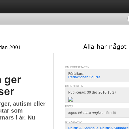
OM FÖRFATTAREN
Författare:
 ger
Redaktionen Sourze
OM ARTIKELN
ser
Publicerad: 30 dec 2010 15:27
ger, autism eller
FAKTA
utar som
Ingen faktatext angiven
föreslå
mars i år. Nu
NYCKELORD
Politik
,
&
,
Samhälle
,
Politik & Samhälle