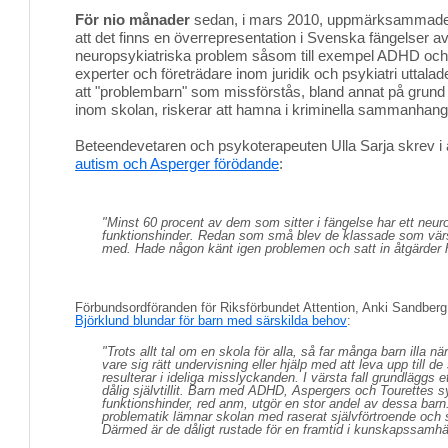
För nio månader
sedan, i mars 2010, uppmärksammade S
att det finns en överrepresentation i Svenska fängelser 
neuropsykiatriska problem såsom till exempel ADHD oc
experter och företrädare inom juridik och psykiatri uttala
att "problembarn" som missförstås, bland annat på grun
inom skolan, riskerar att hamna i kriminella sammanhang
Beteendevetaren och psykoterapeuten Ulla Sarja skrev i a
autism och Asperger förödande
:
"Minst 60 procent av dem som sitter i fängelse har ett neur
funktionshinder. Redan som små blev de klassade som vär
med. Hade någon känt igen problemen och satt in åtgärder 
Förbundsordföranden för Riksförbundet Attention, Anki Sandberg, 
Björklund blundar för barn med särskilda behov
:
"Trots allt tal om en skola för alla, så far många barn illa nä
vare sig rätt undervisning eller hjälp med att leva upp till de
resulterar i ideliga misslyckanden. I värsta fall grundläggs e
dålig självtillit. Barn med ADHD, Aspergers och Tourettes 
funktionshinder, red anm, utgör en stor andel av dessa ba
problematik lämnar skolan med raserat självförtroende och 
Därmed är de dåligt rustade för en framtid i kunskapssamhäl