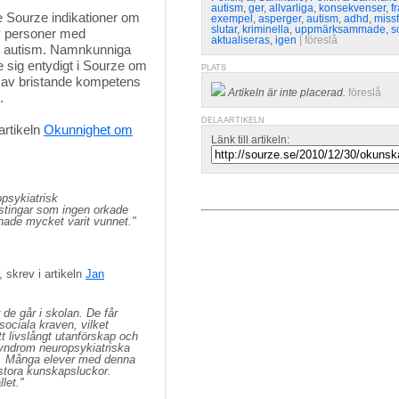
autism
,
ger
,
allvarliga
,
konsekvenser
,
f
ourze indikationer om 
exempel
,
asperger
,
autism
,
adhd
,
missf
slutar
,
kriminella
,
uppmärksammade
,
s
av personer med
aktualiseras
,
igen
| 
föreslå
h autism. Namnkunniga
de sig entydigt i Sourze om
PLATS
d av bristande kompetens
Artikeln är inte placerad.
föreslå
.
DELA ARTIKELN
rtikeln 
Okunnighet om
Länk till artikeln:
opsykiatrisk
stingar som ingen orkade
hade mycket varit vunnet."
skrev i artikeln 
Jan
r de går i skolan. De får
 sociala kraven, vilket
tt livslångt utanförskap och
syndrom neuropsykiatriska
rn. Många elever med denna
stora kunskapsluckor.
let."