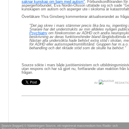
saknar kunskap om barn med autism"
. Förbundsordföranden för
aspergerförbundet, Eva Nordin-Olsson uttalade sig och sade "Ge
kunskapen om autism och asperger ute i skolorna är katastrofalt 
Överläkare Ylva Ginsberg kommenterar aktualiserandet av frågan 
"Det jag skrev i mars stämmer precis lika bra nu, ingenting
Snarare har det understrukits av min alldeles nyligen publi
Psychiatry
om förekomsten av ADHD och andra neuropsykiatr
beskrivning av deras funktionshinder bland långtidsdömda m
Nästan alla undersökta hade behövt extra stöd i skolan, me
för ADHD eller autismspektrumtillstånd. Gruppen har m.a.o.
behandling och det riktade stöd som de skulle ha behövt."
Sourze sökte i mars både justitieministern och utbildningsminis
utan respons och har så gjort nu, fortfarande utan reaktion från 
frågan.
AV
REDAKTI
Sourze [loggan] © Nättidningen Sourze, ett registrerat massmedium hos Radio- och