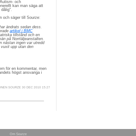
 Autism- och
nerellt kan man säga att
dålig".
och säger till Sourze: 
 har ändrats sedan dess.
cerade
artikel i BMC
iska tillstånd och en 
än på Norrtäljeanstalten.
n nästan ingen var utredd
 vuxit upp utan den
tern för en kommentar, men
landets högst ansvariga i
ONEN SOURZE
30 DEC 2010 15:27
Om Sourze