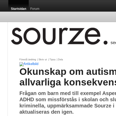
Startsidan
Forum
Föreslå ändring
| 
Skriv ut
| 
Tipsa
| 
Dela
Okunskap om autism
allvarliga konsekven
Frågan om barn med till exempel Asper
ADHD som missförstås i skolan och sl
kriminella, uppmärksammade Sourze i 
aktualiseras den igen.