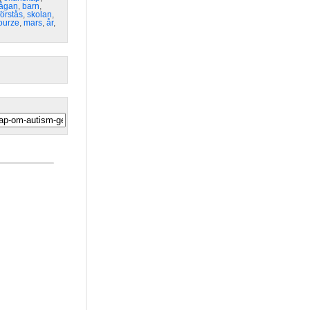
rågan
,
barn
,
örstås
,
skolan
,
ourze
,
mars
,
år
,