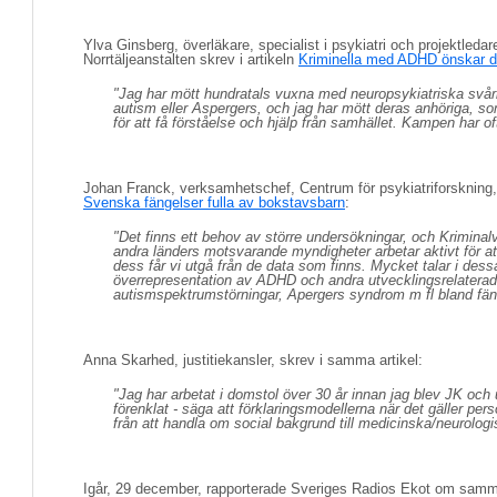
Ylva Ginsberg, överläkare, specialist i psykiatri och projektledar
Norrtäljeanstalten skrev i artikeln
Kriminella med ADHD önskar de
"Jag har mött hundratals vuxna med neuropsykiatriska svå
autism eller Aspergers, och jag har mött deras anhöriga, s
för att få förståelse och hjälp från samhället. Kampen har of
Johan Franck, verksamhetschef, Centrum för psykiatriforskning, 
Svenska fängelser fulla av bokstavsbarn
:
"Det finns ett behov av större undersökningar, och Kriminal
andra länders motsvarande myndigheter arbetar aktivt för att 
dess får vi utgå från de data som finns. Mycket talar i dessa
överrepresentation av ADHD och andra utvecklingsrelaterade
autismspektrumstörningar, Apergers syndrom m fl bland fä
Anna Skarhed, justitiekansler, skrev i samma artikel:
"Jag har arbetat i domstol över 30 år innan jag blev JK och
förenklat - säga att förklaringsmodellerna när det gäller per
från att handla om social bakgrund till medicinska/neurologis
Igår, 29 december, rapporterade Sveriges Radios Ekot om samm