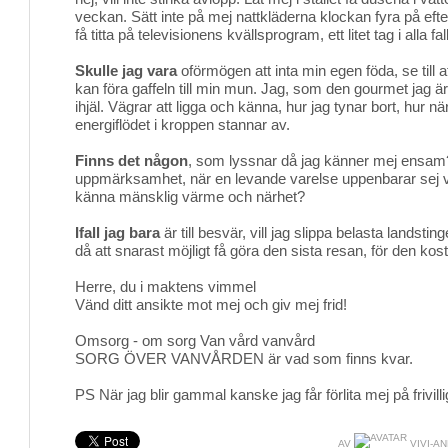
veckan. Sätt inte på mej nattkläderna klockan fyra på eft
få titta på televisionens kvällsprogram, ett litet tag i alla fall
Skulle jag vara
oförmögen att inta min egen föda, se till a
kan föra gaffeln till min mun. Jag, som den gourmet jag är, 
ihjäl. Vägrar att ligga och känna, hur jag tynar bort, hur när
energiflödet i kroppen stannar av.
Finns det någon
, som lyssnar då jag känner mej ensam
uppmärksamhet, när en levande varelse uppenbarar sej v
känna mänsklig värme och närhet?
Ifall jag bara
är till besvär, vill jag slippa belasta landsting
då att snarast möjligt få göra den sista resan, för den kost
Herre, du i maktens vimmel
Vänd ditt ansikte mot mej och giv mej frid!
Omsorg - om sorg Van vård vanvård
SORG ÖVER VANVÅRDEN är vad som finns kvar.
PS När jag blir gammal kanske jag får förlita mej på frivill
AV
VIVI-A