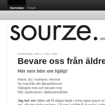
Startsidan
Forum
Föreslå ändring
| 
Skriv ut
| 
Tipsa
| 
Dela
Bevare oss från äld
Hör min bön om hjälp!
Herre, du i maktens vimmel
Se mej från din låtsashimmel
Välsigne mej och bevare mej
från sparkraven i äldrevanvården
Jag ber om
rätten att få slippa bada i mina egna spyor oc
nej, vill inte stinka avlopp. Låt mej i stället få duscha i va