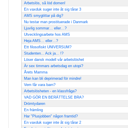
Arbetslös, så löd domen!
En vaxduk suger inte åt sig tårar 3
AMS smygtittar på dig?
Nu testar man prostituerade i Danmark
Ljuvlig sommar… eller…?
Utvecklingsarbete hos AMS
Heja AMS… eller…?
Ett filosofiskt UNIVERSUM?
Studenten... Ack ja... !?
Löser dansk modell vår arbetslöshet
Är sex timmars arbetsdag en utopi?
Årets Mamma
Man kan bli deprimerad för mindre!
Vem får vara barn?
Arbetslösheten - en klassfråga?
VAD GÖR EN BERÄTTELSE BRA?
Drömtydaren
En främling
Har "Plusjobben" någon framtid?
En vaxduk suger inte åt sig tårar 2