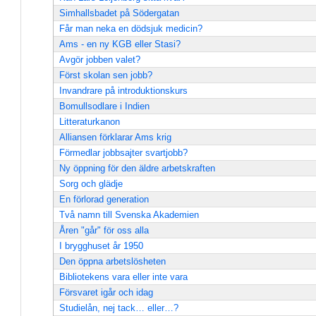
Simhallsbadet på Södergatan
Får man neka en dödsjuk medicin?
Ams - en ny KGB eller Stasi?
Avgör jobben valet?
Först skolan sen jobb?
Invandrare på introduktionskurs
Bomullsodlare i Indien
Litteraturkanon
Alliansen förklarar Ams krig
Förmedlar jobbsajter svartjobb?
Ny öppning för den äldre arbetskraften
Sorg och glädje
En förlorad generation
Två namn till Svenska Akademien
Åren "går" för oss alla
I brygghuset år 1950
Den öppna arbetslösheten
Bibliotekens vara eller inte vara
Försvaret igår och idag
Studielån, nej tack… eller…?