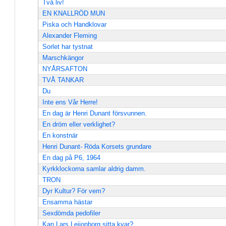
Två liv!
EN KNALLRÖD MUN
Piska och Handklovar
Alexander Fleming
Sorlet har tystnat
Marschkängor
NYÅRSAFTON
TVÅ TANKAR
Du
Inte ens Vår Herre!
En dag är Henri Dunant försvunnen.
En dröm eller verklighet?
En konstnär
Henri Dunant- Röda Korsets grundare
En dag på P6, 1964
Kyrkklockorna samlar aldrig damm.
TRON
Dyr Kultur? För vem?
Ensamma hästar
Sexdömda pedofiler
Kan Lars Leijonborg sitta kvar?