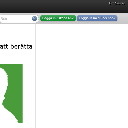
Om Sourze
Logga in / skapa anv.
Logga in med Facebook