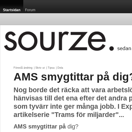
Startsidan
Forum
Föreslå ändring
| 
Skriv ut
| 
Tipsa
| 
Dela
AMS smygtittar på dig
Nog borde det räcka att vara arbetsl
hänvisas till det ena efter det andra 
som tyvärr inte ger många jobb. I E
artikelserie "Trams för miljarder"...
AMS smygtittar på
dig?