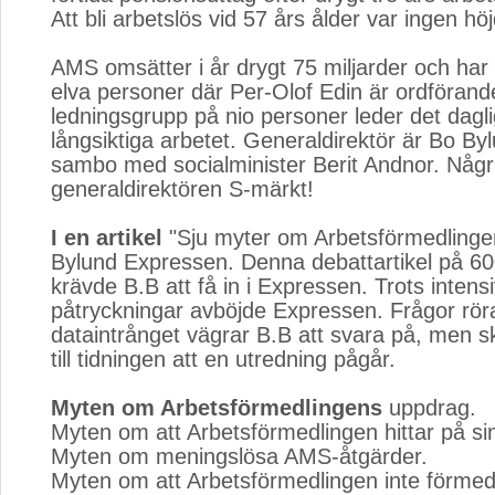
Att bli arbetslös vid 57 års ålder var ingen hö
AMS omsätter i år drygt 75 miljarder och har 
elva personer där Per-Olof Edin är ordförand
ledningsgrupp på nio personer leder det dagl
långsiktiga arbetet. Generaldirektör är Bo By
sambo med socialminister Berit Andnor. Några
generaldirektören S-märkt!
I en artikel
"Sju myter om Arbetsförmedlingen
Bylund Expressen. Denna debattartikel på 6
krävde B.B att få in i Expressen. Trots intens
påtryckningar avböjde Expressen. Frågor rö
dataintrånget vägrar B.B att svara på, men sk
till tidningen att en utredning pågår.
Myten om Arbetsförmedlingens
uppdrag. 
Myten om att Arbetsförmedlingen hittar på si
Myten om meningslösa AMS-åtgärder.
Myten om att Arbetsförmedlingen inte förmedl