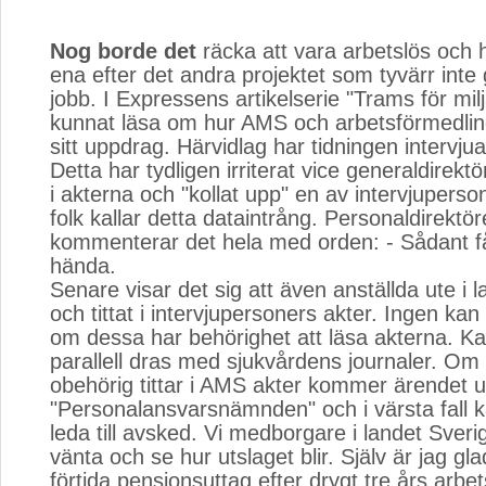
Nog borde det
räcka att vara arbetslös och hä
ena efter det andra projektet som tyvärr int
jobb. I Expressens artikelserie "Trams för milj
kunnat läsa om hur AMS och arbetsförmedlin
sitt uppdrag. Härvidlag har tidningen intervjua
Detta har tydligen irriterat vice generaldirekt
i akterna och "kollat upp" en av intervjuperson
folk kallar detta dataintrång. Personaldirektö
kommenterar det hela med orden: - Sådant få
hända.
Senare visar det sig att även anställda ute i l
och tittat i intervjupersoners akter. Ingen ka
om dessa har behörighet att läsa akterna. K
parallell dras med sjukvårdens journaler. O
obehörig tittar i AMS akter kommer ärendet u
"Personalansvarsnämnden" och i värsta fall ka
leda till avsked. Vi medborgare i landet Sver
vänta och se hur utslaget blir. Själv är jag gla
förtida pensionsuttag efter drygt tre års arbet