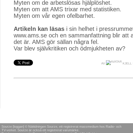
Myten om de arbetslösas hjälplöshet.
Myten om att AMS trixar med statistiken.
Myten om vår egen ofelbarhet.
Artikeln kan läsas
i sin helhet i pressrummet
www.ams.se och en sammanfattning blir att a
det är. AMS gör sällan några fel.
Var blev självkritiken och ödmjukheten av?
AV
KJELL
Sourze [loggan] © Nättidningen Sourze, ett registrerat massmedium hos Radio- och
TV-verket. Sourze är också ett registrerat varumärke.