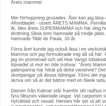
Årets mamma!
Min förhoppning grusades. Åter kan jag läsa 
Aftonbladet - utsett ÅRETS MAMMA. Pernilla
år, blev årets SUPERMAMMA och här slog ho
drottning Silvia som hamnade på tredje plats.
hamnade Tilde de Paula, 33 år.
Förra året kunde jag också läsa i en veckoti
Mamma och jag formulerade mig då så här: P
jag en promenad och vid Hue Vangs tobaksaff
löpsedel ut mot en öde trottoar: "Årets Mamm
galenpanna har hittat på detta vansinne? Det
skottpengar på dessa tidningar. Finns det ing
skriva om så är det bättre med en blank sida
Damen från Kalmar står framför sitt radhus
fyra tillsynes välartade ungar. Vid carporten s
nytvättad och vaxad. Hennes hår ser ut att v