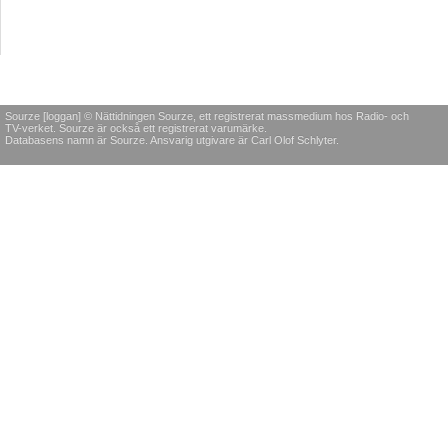
Sourze [loggan] © Nättidningen Sourze, ett registrerat massmedium hos Radio- och
TV-verket. Sourze är också ett registrerat varumärke.
Databasens namn är Sourze. Ansvarig utgivare är Carl Olof Schlyter.