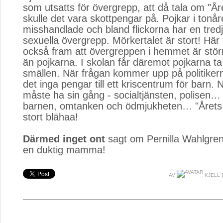
som utsatts för övergrepp, att då tala om "
skulle det vara skottpengar på. Pojkar i tonåre
misshandlade och bland flickorna har en tredj
sexuella övergrepp. Mörkertalet är stort! Hä
också fram att övergreppen i hemmet är större
än pojkarna. I skolan får däremot pojkarna ta
smällen. När frågan kommer upp på politikern
det inga pengar till ett kriscentrum för barn. 
måste ha sin gång - socialtjänsten, polisen… 
barnen, omtanken och ödmjukheten… "Året
stort blähaa!
Därmed inget ont
sagt om Pernilla Wahlgren,
en duktig mamma!
AV
KJELL