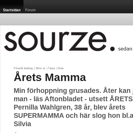
Startsidan
Forum
Föreslå ändring
| 
Skriv ut
| 
Tipsa
| 
Dela
Årets Mamma
Min förhoppning grusades. Åter kan j
man - läs Aftonbladet - utsett ÅRE
Pernilla Wahlgren, 38 år, blev årets
SUPERMAMMA och här slog hon bl.a.
Silvia