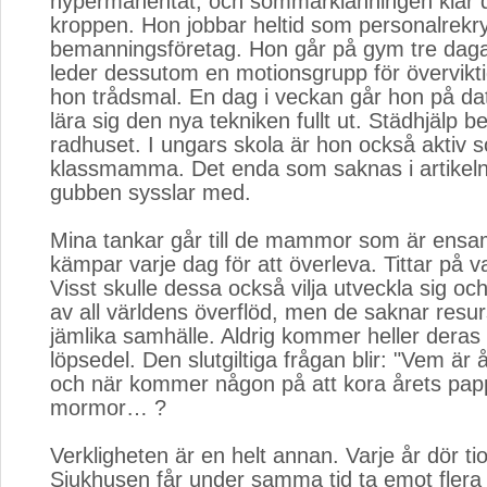
nypermanentat, och sommarklänningen klär 
kroppen. Hon jobbar heltid som personalrekry
bemanningsföretag. Hon går på gym tre daga
leder dessutom en motionsgrupp för övervikti
hon trådsmal. En dag i veckan går hon på dat
lära sig den nya tekniken fullt ut. Städhjälp beh
radhuset. I ungars skola är hon också aktiv 
klassmamma. Det enda som saknas i artikeln
gubben sysslar med.
Mina tankar går till de mammor som är ens
kämpar varje dag för att överleva. Tittar på v
Visst skulle dessa också vilja utveckla sig oc
av all världens överflöd, men de saknar resurs
jämlika samhälle. Aldrig kommer heller deras 
löpsedel. Den slutgiltiga frågan blir: "Vem ä
och när kommer någon på att kora årets pap
mormor… ?
Verkligheten är en helt annan. Varje år dör ti
Sjukhusen får under samma tid ta emot flera